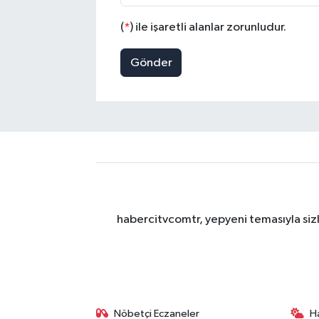
(
*
) ile işaretli alanlar zorunludur.
Gönder
habercitvcomtr, yepyeni temasıyla sizl
Nöbetçi Eczaneler
H