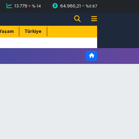
13.779
64.960,21
%
-14
%
0.87
Yaşam
Türkiye