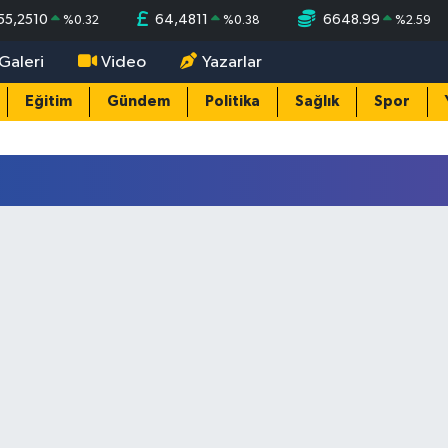
55,2510
64,4811
6648.99
%
0.32
%
0.38
%
2.59
Galeri
Video
Yazarlar
Eğitim
Gündem
Politika
Sağlık
Spor