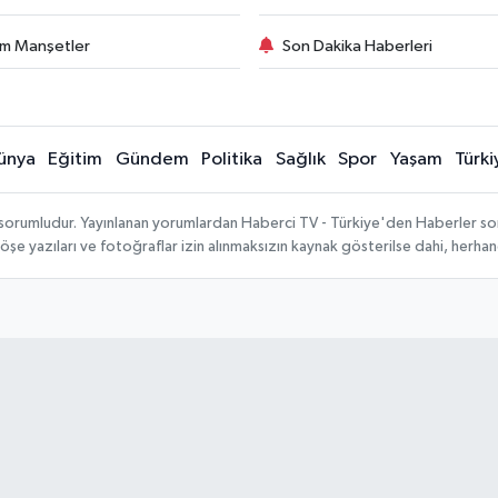
m Manşetler
Son Dakika Haberleri
ünya
Eğitim
Gündem
Politika
Sağlık
Spor
Yaşam
Türki
 sorumludur. Yayınlanan yorumlardan Haberci TV - Türkiye'den Haberler sorum
köşe yazıları ve fotoğraflar izin alınmaksızın kaynak gösterilse dahi, herh