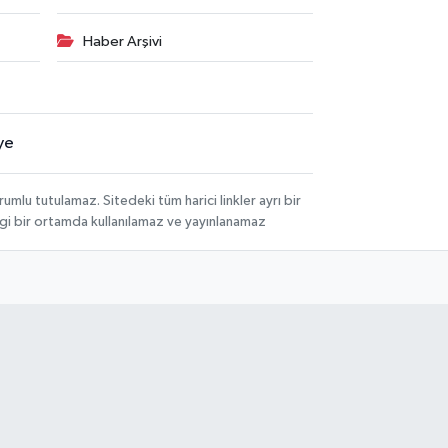
Haber Arşivi
ye
lu tutulamaz. Sitedeki tüm harici linkler ayrı bir
angi bir ortamda kullanılamaz ve yayınlanamaz