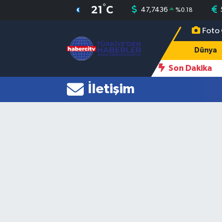
°
21
C
47,7436
%
0.18
Foto 
Nöbetçi Eczaneler
Dünya
Hava Durumu
Son Dakika
İletişim
Muğla Namaz Vakitleri
Trafik Durumu
Süper Lig Puan Durumu ve Fikstür
Tüm Manşetler
Son Dakika Haberleri
Haber Arşivi