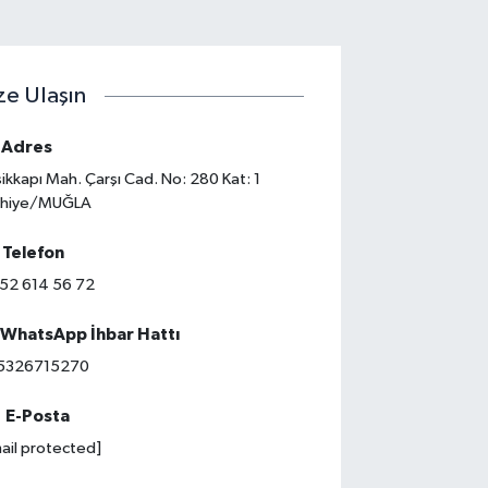
ze Ulaşın
Adres
ikkapı Mah. Çarşı Cad. No: 280 Kat: 1
thiye/MUĞLA
Telefon
52 614 56 72
WhatsApp İhbar Hattı
5326715270
E-Posta
ail protected]