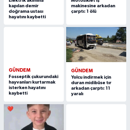
Elektrik akımına
Motosiklet iş
kapılan demir
makinesine arkadan
doğrama ustası
çarptı: 1 ölü
hayatını kaybetti
GÜNDEM
GÜNDEM
Fosseptik çukurundaki
Yolcu indirmek için
hayvanları kurtarmak
duran midibüse tır
isterken hayatını
arkadan çarptı: 11
kaybetti
yaralı