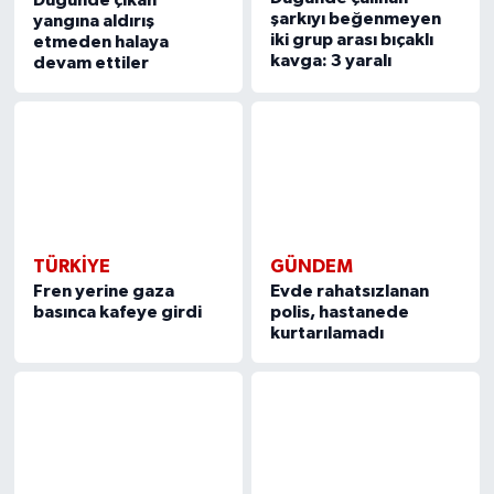
şarkıyı beğenmeyen
yangına aldırış
iki grup arası bıçaklı
etmeden halaya
kavga: 3 yaralı
devam ettiler
TÜRKIYE
GÜNDEM
Fren yerine gaza
Evde rahatsızlanan
basınca kafeye girdi
polis, hastanede
kurtarılamadı