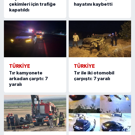
çekimleri için trafiğe
hayatını kaybetti
kapatıldı
TÜRKIYE
TÜRKIYE
Tır kamyonete
Tır ile iki otomobil
arkadan çarptı: 7
çarpıştı: 7 yaralı
yaralı