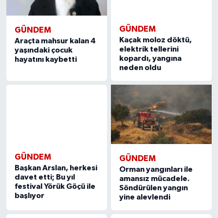
GÜNDEM
GÜNDEM
Kaçak moloz döktü,
Araçta mahsur kalan 4
elektrik tellerini
yaşındaki çocuk
kopardı, yangına
hayatını kaybetti
neden oldu
GÜNDEM
GÜNDEM
Başkan Arslan, herkesi
Orman yangınları ile
davet etti; Bu yıl
amansız mücadele.
festival Yörük Göçü ile
Söndürülen yangın
başlıyor
yine alevlendi