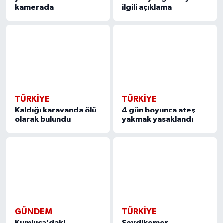
kamerada
ilgili açıklama
TÜRKIYE
TÜRKIYE
Kaldığı karavanda ölü
4 gün boyunca ateş
olarak bulundu
yakmak yasaklandı
GÜNDEM
TÜRKIYE
Kumluca’daki
Seydikemer