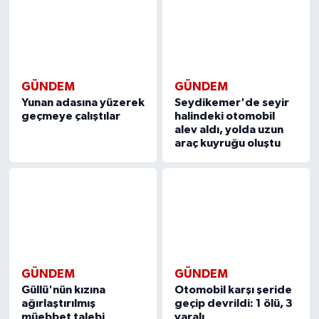
GÜNDEM
GÜNDEM
Yunan adasına yüzerek
Seydikemer'de seyir
geçmeye çalıştılar
halindeki otomobil
alev aldı, yolda uzun
araç kuyruğu oluştu
GÜNDEM
GÜNDEM
Güllü'nün kızına
Otomobil karşı şeride
ağırlaştırılmış
geçip devrildi: 1 ölü, 3
müebbet talebi
yaralı