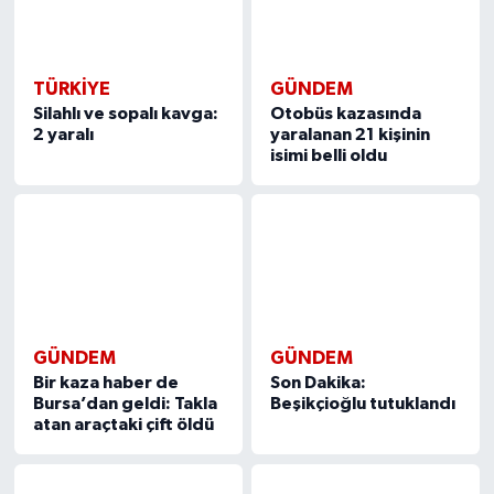
TÜRKIYE
GÜNDEM
Silahlı ve sopalı kavga:
Otobüs kazasında
2 yaralı
yaralanan 21 kişinin
isimi belli oldu
GÜNDEM
GÜNDEM
Bir kaza haber de
Son Dakika:
Bursa’dan geldi: Takla
Beşikçioğlu tutuklandı
atan araçtaki çift öldü