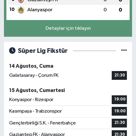
10
Alanyaspor
0
0
Detaylar için tıklayın
Süper Lig Fikstür
14 Ağustos, Cuma
Galatasaray - Çorum FK
21:30
15 Ağustos, Cumartesi
Konyaspor - Rizespor
19:00
Kasımpaşa - Trabzonspor
19:00
Gençlerbirliği S.K. - Fenerbahçe
21:30
Gaziantep FK - Alanyaspor
21:30