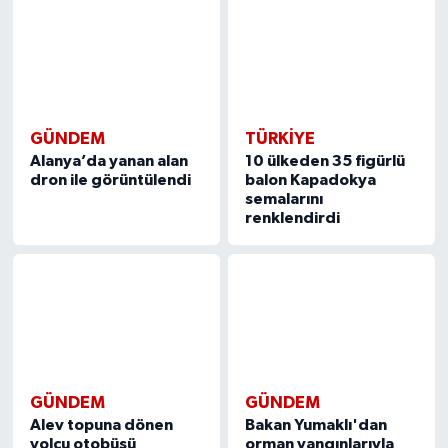
GÜNDEM
TÜRKIYE
Alanya’da yanan alan
10 ülkeden 35 figürlü
dron ile görüntülendi
balon Kapadokya
semalarını
renklendirdi
GÜNDEM
GÜNDEM
Alev topuna dönen
Bakan Yumaklı'dan
yolcu otobüsü
orman yangınlarıyla