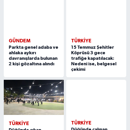
GÜNDEM
TÜRKIYE
Parkta genel adaba ve
15 Temmuz Şehitler
ahlaka aykırı
Köprüsü 3 gece
davranışlarda bulunan
trafiğe kapatılacak:
2 kişi gözaltına alındı
Nedeni ise, belgesel
çekimi
TÜRKIYE
TÜRKIYE
Düğünde çalınan
Düğünde çıkan