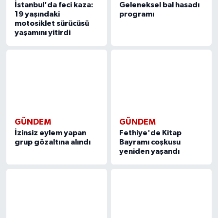
İstanbul'da feci kaza:
Geleneksel bal hasadı
19 yaşındaki
programı
motosiklet sürücüsü
yaşamını yitirdi
GÜNDEM
GÜNDEM
İzinsiz eylem yapan
Fethiye'de Kitap
grup gözaltına alındı
Bayramı coşkusu
yeniden yaşandı