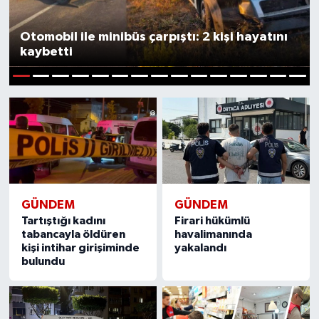
Otomobil ile minibüs çarpıştı: 2 kişi hayatını
kaybetti
1
2
3
4
5
6
7
8
9
10
11
12
13
14
15
GÜNDEM
GÜNDEM
Tartıştığı kadını
Firari hükümlü
tabancayla öldüren
havalimanında
kişi intihar girişiminde
yakalandı
bulundu