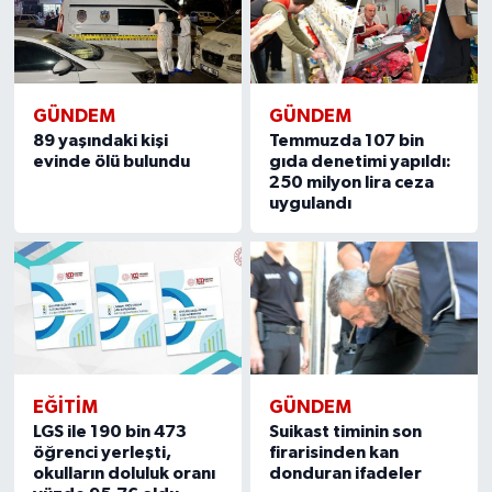
GÜNDEM
GÜNDEM
89 yaşındaki kişi
Temmuzda 107 bin
evinde ölü bulundu
gıda denetimi yapıldı:
250 milyon lira ceza
uygulandı
EĞITIM
GÜNDEM
LGS ile 190 bin 473
Suikast timinin son
öğrenci yerleşti,
firarisinden kan
okulların doluluk oranı
donduran ifadeler