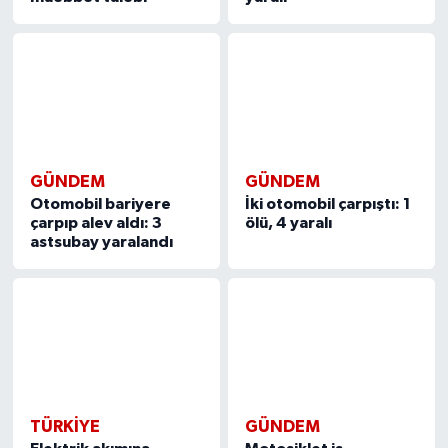
GÜNDEM
GÜNDEM
Otomobil bariyere
İki otomobil çarpıştı: 1
çarpıp alev aldı: 3
ölü, 4 yaralı
astsubay yaralandı
TÜRKIYE
GÜNDEM