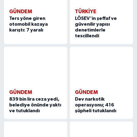
GÜNDEM
TÜRKIYE
Ters yöne giren
LÖSEV'in şeffaf ve
otomobil kazaya
güvenilir yapısı
karıştı: 7 yaralı
denetimlerle
tescillendi
GÜNDEM
GÜNDEM
839 bin lira ceza yedi,
Dev narkotik
belediye önünde yaktı
operasyonu; 416
ve tutuklandı
şüpheli tutuklandı