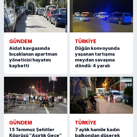
GÜNDEM
TÜRKIYE
Aidat kavgasında
Düğün konvoyunda
bıçaklanan apartman
yaşanan tartışma
yöneticisi hayatını
meydan savaşına
kaybetti
döndü: 4 yaralı
GÜNDEM
TÜRKIYE
15 Temmuz Şehitler
7 aylık hamile kadın
Köprüsü "Asırlık Gece"
balkondan düşerek