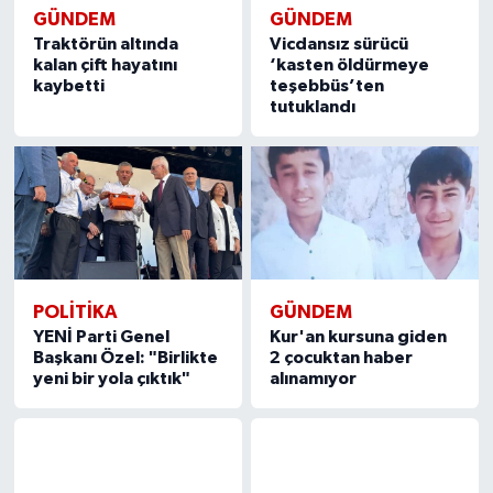
GÜNDEM
GÜNDEM
Traktörün altında
Vicdansız sürücü
kalan çift hayatını
‘kasten öldürmeye
kaybetti
teşebbüs’ten
tutuklandı
POLITIKA
GÜNDEM
YENİ Parti Genel
Kur'an kursuna giden
Başkanı Özel: "Birlikte
2 çocuktan haber
yeni bir yola çıktık"
alınamıyor