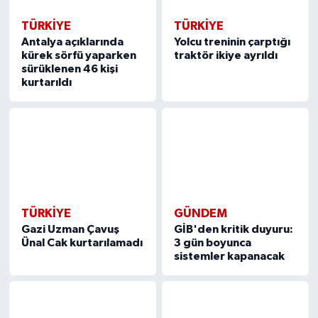
TÜRKIYE
TÜRKIYE
Antalya açıklarında
Yolcu treninin çarptığı
kürek sörfü yaparken
traktör ikiye ayrıldı
sürüklenen 46 kişi
kurtarıldı
TÜRKIYE
GÜNDEM
Gazi Uzman Çavuş
GİB'den kritik duyuru:
Ünal Cak kurtarılamadı
3 gün boyunca
sistemler kapanacak