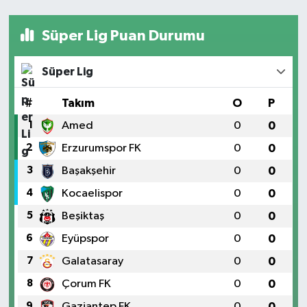
Süper Lig Puan Durumu
Süper Lig
#
Takım
O
P
1
Amed
0
0
2
Erzurumspor FK
0
0
3
Başakşehir
0
0
4
Kocaelispor
0
0
5
Beşiktaş
0
0
6
Eyüpspor
0
0
7
Galatasaray
0
0
8
Çorum FK
0
0
9
Gaziantep FK
0
0