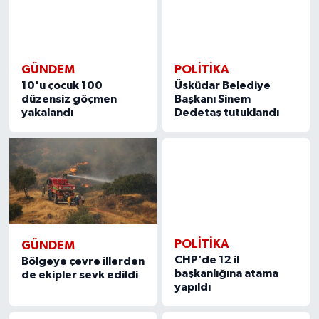
GÜNDEM
POLITIKA
10'u çocuk 100
Üsküdar Belediye
düzensiz göçmen
Başkanı Sinem
yakalandı
Dedetaş tutuklandı
POLITIKA
GÜNDEM
CHP’de 12 il
Bölgeye çevre illerden
başkanlığına atama
de ekipler sevk edildi
yapıldı