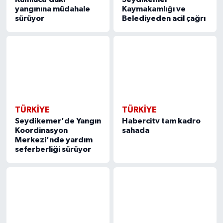
yangınına müdahale
Kaymakamlığı ve
sürüyor
Belediyeden acil çağrı
TÜRKIYE
TÜRKIYE
Seydikemer'de Yangın
Habercitv tam kadro
Koordinasyon
sahada
Merkezi'nde yardım
seferberliği sürüyor