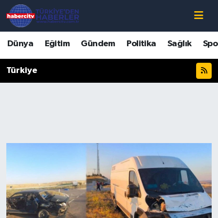
Nöbetçi Eczaneler
Dünya
Eğitim
Gündem
Politika
Sağlık
Spo
Hava Durumu
Türkiye
Muğla Namaz Vakitleri
Trafik Durumu
Süper Lig Puan Durumu ve Fikstür
Tüm Manşetler
Son Dakika Haberleri
Haber Arşivi