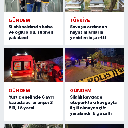
GÜNDEM
TÜRKIYE
Silahlı saldırıda baba
Savaşın ardından
ve oğlu öldü, şüpheli
hayatını arılarla
yakalandı
yeniden inşa etti
GÜNDEM
GÜNDEM
Yurt genelinde 6 ayrı
Silahlı kavgada
kazada acı bilanço: 3
otoparktaki kavgayla
ölü, 18 yaralı
ilgili olmayan çift
yaralandı: 6 gözaltı