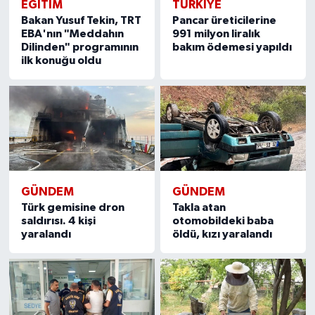
EĞITIM
TÜRKIYE
Bakan Yusuf Tekin, TRT
Pancar üreticilerine
EBA'nın "Meddahın
991 milyon liralık
Dilinden" programının
bakım ödemesi yapıldı
ilk konuğu oldu
GÜNDEM
GÜNDEM
Türk gemisine dron
Takla atan
saldırısı. 4 kişi
otomobildeki baba
yaralandı
öldü, kızı yaralandı