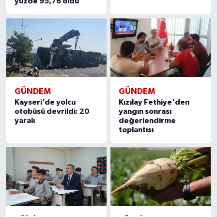
yüzde 95,76 oldu
GÜNDEM
GÜNDEM
Kayseri’de yolcu
Kızılay Fethiye'den
otobüsü devrildi: 20
yangın sonrası
yaralı
değerlendirme
toplantısı