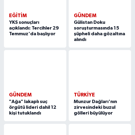
GÜNDEM
EĞITIM
Gülistan Doku
YKS sonuçları
soruşturmasında 15
açıklandı: Tercihler 29
şüpheli daha gözaltına
Temmuz'da başlıyor
alındı
GÜNDEM
TÜRKIYE
"Ağa" lakaplı suç
Munzur Dağları'nın
örgütü lideri dahil 12
zirvesindeki buzul
kişi tutuklandı
gölleri büyülüyor