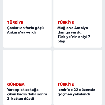
TÜRKIYE
TÜRKIYE
Çankırı en fazla göçü
Muğla ve Antalya
Ankara'ya verdi
damga vurdu:
Türkiye'nin en iyi 7
plajı
GÜNDEM
TÜRKIYE
Yarı çıplak sokağa
İzmir'de 22 düzensiz
çıkan kadın daha sonra
göçmen yakalandı
3. kattan düştü