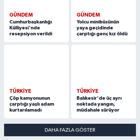
GÜNDEM
GÜNDEM
Cumhurbaşkanlığı
Yolcu minibüsünün
Külliyesi'nde
yaya geçidinde
resepsiyon verildi
çarptığı genç kız öldü
TÜRKIYE
TÜRKIYE
Çöp kamyonunun
Balıkesir'de üç ayrı
çarptığı yaşlı adam
noktada yangın,
kurtarılamadı
müdahale sürüyor
DAHA FAZLA GÖSTER