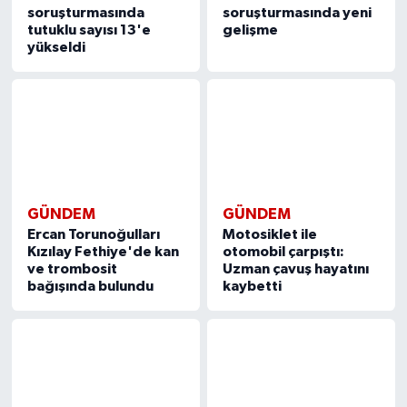
soruşturmasında
soruşturmasında yeni
tutuklu sayısı 13'e
gelişme
yükseldi
GÜNDEM
GÜNDEM
Ercan Torunoğulları
Motosiklet ile
Kızılay Fethiye'de kan
otomobil çarpıştı:
ve trombosit
Uzman çavuş hayatını
bağışında bulundu
kaybetti