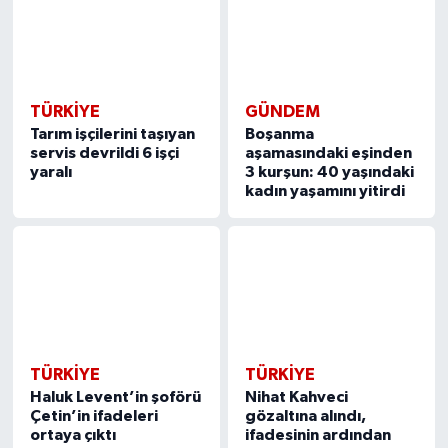
TÜRKIYE
GÜNDEM
Tarım işçilerini taşıyan
Boşanma
servis devrildi 6 işçi
aşamasındaki eşinden
yaralı
3 kurşun: 40 yaşındaki
kadın yaşamını yitirdi
TÜRKIYE
TÜRKIYE
Haluk Levent’in şoförü
Nihat Kahveci
Çetin’in ifadeleri
gözaltına alındı,
ortaya çıktı
ifadesinin ardından