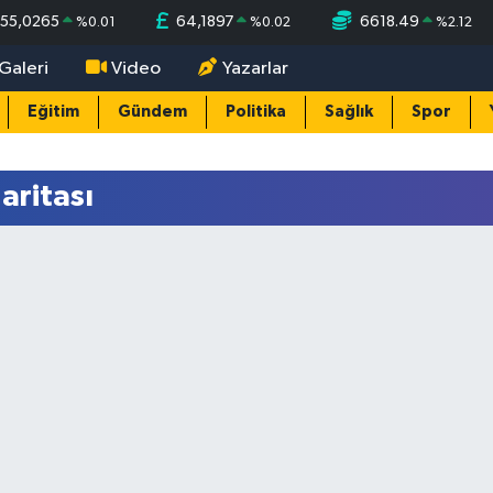
55,0265
64,1897
6618.49
%
0.01
%
0.02
%
2.12
Galeri
Video
Yazarlar
Eğitim
Gündem
Politika
Sağlık
Spor
aritası