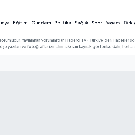
ünya
Eğitim
Gündem
Politika
Sağlık
Spor
Yaşam
Türki
 sorumludur. Yayınlanan yorumlardan Haberci TV - Türkiye'den Haberler sorum
köşe yazıları ve fotoğraflar izin alınmaksızın kaynak gösterilse dahi, herh