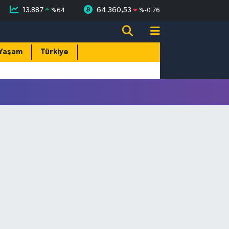
13.887
64.360,53
%
64
%
-0.76
Yaşam
Türkiye