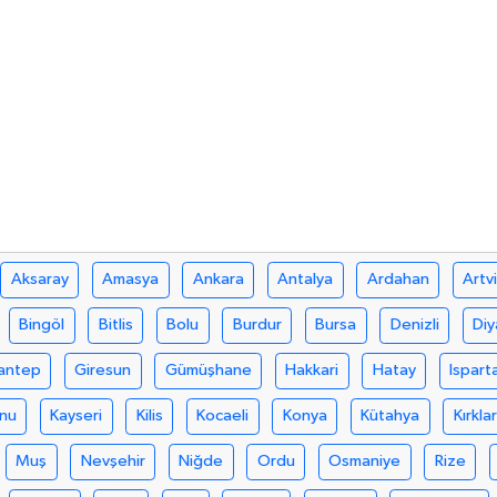
Aksaray
Amasya
Ankara
Antalya
Ardahan
Artv
Bingöl
Bitlis
Bolu
Burdur
Bursa
Denizli
Diy
antep
Giresun
Gümüşhane
Hakkari
Hatay
Ispart
nu
Kayseri
Kilis
Kocaeli
Konya
Kütahya
Kırklar
Muş
Nevşehir
Niğde
Ordu
Osmaniye
Rize