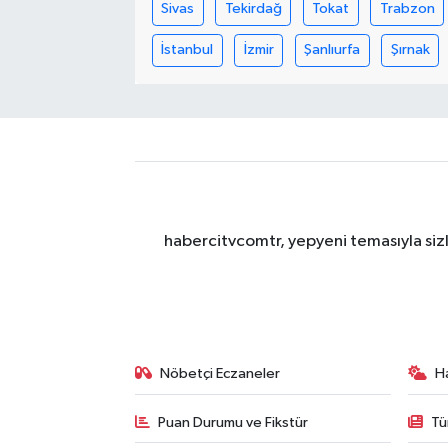
Sivas
Tekirdağ
Tokat
Trabzon
İstanbul
İzmir
Şanlıurfa
Şırnak
habercitvcomtr, yepyeni temasıyla sizl
Nöbetçi Eczaneler
H
Puan Durumu ve Fikstür
Tü