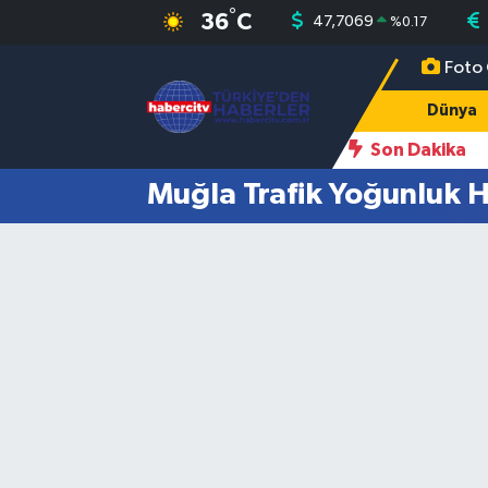
°
36
C
47,7069
%
0.17
Foto 
Nöbetçi Eczaneler
Dünya
Hava Durumu
Son Dakika
Muğla Trafik Yoğunluk H
Muğla Namaz Vakitleri
Trafik Durumu
Süper Lig Puan Durumu ve Fikstür
Tüm Manşetler
Son Dakika Haberleri
Haber Arşivi