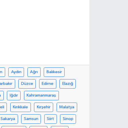
in
Aydın
Ağrı
Balıkesir
arbakır
Düzce
Edirne
Elazığ
a
Iğdır
Kahramanmaraş
eli
Kırıkkale
Kırşehir
Malatya
Sakarya
Samsun
Siirt
Sinop