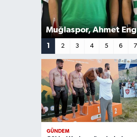
Muğlaspor, Ahmet Engi
1
2
3
4
5
6
GÜNDEM