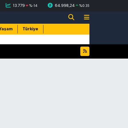
13.779
64.998,24
%
-14
%
0.35
Yaşam
Türkiye