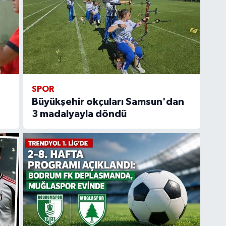
SPOR
Büyükşehir okçuları Samsun'dan
3 madalyayla döndü