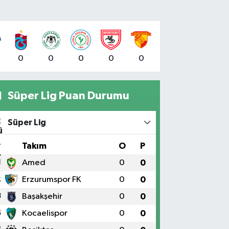
0
0
0
0
0
Süper Lig Puan Durumu
Süper Lig
#
Takım
O
P
1
Amed
0
0
2
Erzurumspor FK
0
0
3
Başakşehir
0
0
4
Kocaelispor
0
0