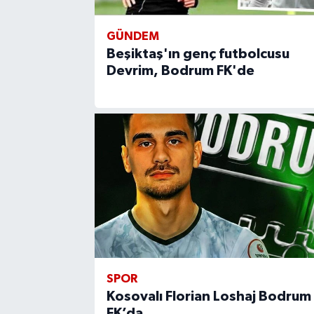
GÜNDEM
Beşiktaş'ın genç futbolcusu
Devrim, Bodrum FK'de
SPOR
Kosovalı Florian Loshaj Bodrum
FK’da