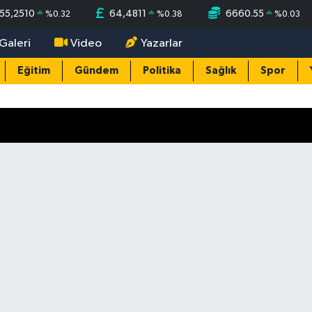
55,2510
64,4811
6660.55
%
0.32
%
0.38
%
0.03
Galeri
Video
Yazarlar
Eğitim
Gündem
Politika
Sağlık
Spor