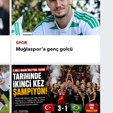
SPOR
Muğlaspor’a genç golcü