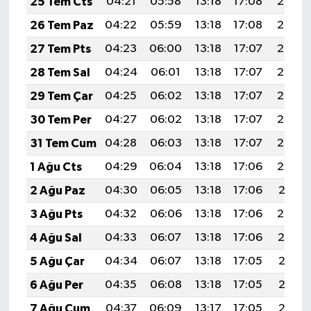
25 Tem Cts
04:21
05:58
13:18
17:08
20:28
26 Tem Paz
04:22
05:59
13:18
17:08
20:27
27 Tem Pts
04:23
06:00
13:18
17:07
20:26
28 Tem Sal
04:24
06:01
13:18
17:07
20:25
29 Tem Çar
04:25
06:02
13:18
17:07
20:25
30 Tem Per
04:27
06:02
13:18
17:07
20:24
31 Tem Cum
04:28
06:03
13:18
17:07
20:23
1 Ağu Cts
04:29
06:04
13:18
17:06
20:22
2 Ağu Paz
04:30
06:05
13:18
17:06
20:21
3 Ağu Pts
04:32
06:06
13:18
17:06
20:20
4 Ağu Sal
04:33
06:07
13:18
17:06
20:19
5 Ağu Çar
04:34
06:07
13:18
17:05
20:18
6 Ağu Per
04:35
06:08
13:18
17:05
20:17
7 Ağu Cum
04:37
06:09
13:17
17:05
20:16