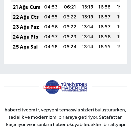
21 Ağu Cum
04:53
06:21
13:15
16:58
19:59
22 Ağu Cts
04:55
06:22
13:15
16:57
19:58
23 Ağu Paz
04:56
06:22
13:14
16:57
19:56
24 Ağu Pts
04:57
06:23
13:14
16:56
19:55
25 Ağu Sal
04:58
06:24
13:14
16:55
19:54
habercitvcomtr, yepyeni temasıyla sizleri buluştururken,
sadelik ve modernizmi bir araya getiriyor. Şatafattan
kaçınıyor ve insanlara haber okuyabilecekleri bir altyapı