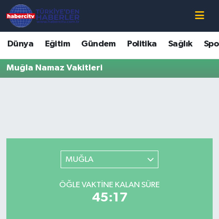
Nöbetçi Eczaneler
Dünya
Eğitim
Gündem
Politika
Sağlık
Spo
Hava Durumu
Muğla Namaz Vakitleri
Muğla Namaz Vakitleri
Trafik Durumu
Süper Lig Puan Durumu ve Fikstür
MUĞLA
Tüm Manşetler
ÖĞLE VAKTINE KALAN SÜRE
Son Dakika Haberleri
45:17
Haber Arşivi