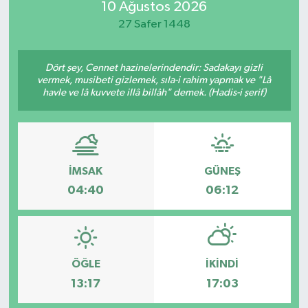
10 Ağustos 2026
27 Safer 1448
Dört şey, Cennet hazinelerindendir: Sadakayı gizli
vermek, musibeti gizlemek, sıla-i rahim yapmak ve "Lâ
havle ve lâ kuvvete illâ billâh" demek. (Hadis-i şerif)
İMSAK
GÜNEŞ
04:40
06:12
ÖĞLE
İKINDI
13:17
17:03