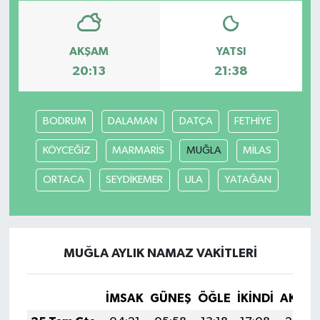
AKŞAM
YATSI
20:13
21:38
BODRUM
DALAMAN
DATÇA
FETHİYE
KÖYCEĞİZ
MARMARİS
MUĞLA
MİLAS
ORTACA
SEYDİKEMER
ULA
YATAĞAN
MUĞLA AYLIK NAMAZ VAKITLERI
İMSAK
GÜNEŞ
ÖĞLE
İKINDI
AKŞA