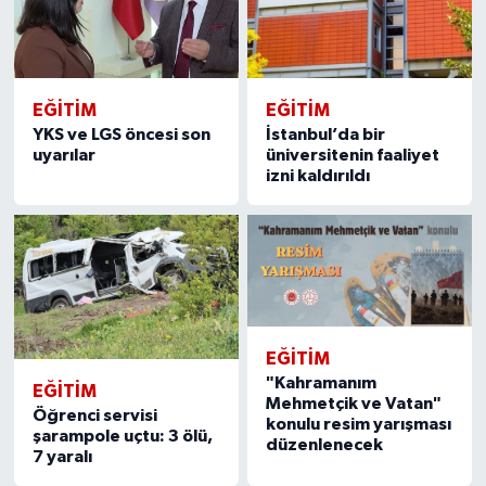
EĞITIM
EĞITIM
YKS ve LGS öncesi son
İstanbul’da bir
uyarılar
üniversitenin faaliyet
izni kaldırıldı
EĞITIM
"Kahramanım
EĞITIM
Mehmetçik ve Vatan"
Öğrenci servisi
konulu resim yarışması
şarampole uçtu: 3 ölü,
düzenlenecek
7 yaralı