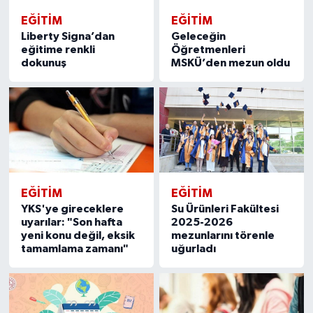
EĞITIM
EĞITIM
Liberty Signa’dan
Geleceğin
eğitime renkli
Öğretmenleri
dokunuş
MSKÜ’den mezun oldu
EĞITIM
EĞITIM
YKS'ye gireceklere
Su Ürünleri Fakültesi
uyarılar: "Son hafta
2025-2026
yeni konu değil, eksik
mezunlarını törenle
tamamlama zamanı"
uğurladı