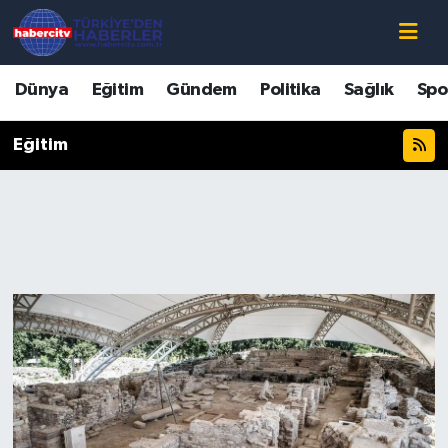
Nöbetçi Eczaneler
Dünya
Eğitim
Gündem
Politika
Sağlık
Spo
Hava Durumu
Eğitim
Muğla Namaz Vakitleri
Trafik Durumu
Süper Lig Puan Durumu ve Fikstür
Tüm Manşetler
Son Dakika Haberleri
Haber Arşivi