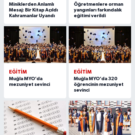
Miniklerden Anlamlı
Öğretmenlere orman
Mesaj: Bir Kitap Açıldı
yangınları farkındalık
Kahramanlar Uyandı
eğitimi verildi
EĞITIM
EĞITIM
Muğla MYO’da
Muğla MYO’da 320
mezuniyet sevinci
öğrencinin mezuniyet
sevinci