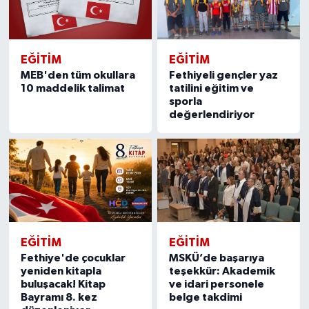
EĞITIM
EĞITIM
MEB'den tüm okullara
Fethiyeli gençler yaz
10 maddelik talimat
tatilini eğitim ve
sporla
değerlendiriyor
EĞITIM
EĞITIM
Fethiye'de çocuklar
MSKÜ’de başarıya
yeniden kitapla
teşekkür: Akademik
buluşacak! Kitap
ve idari personele
Bayramı 8. kez
belge takdimi