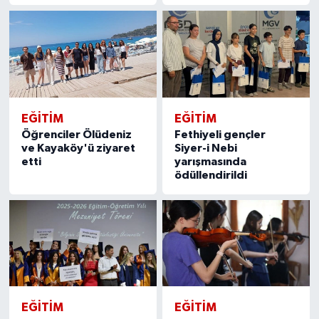
EĞITIM
EĞITIM
Öğrenciler Ölüdeniz
Fethiyeli gençler
ve Kayaköy'ü ziyaret
Siyer-i Nebi
etti
yarışmasında
ödüllendirildi
EĞITIM
EĞITIM