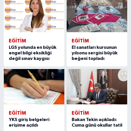
EĞITIM
EĞITIM
LGS yolunda en büyük
El sanatları kursunun
engel bilgi eksikliği
yılsonu sergisi büyük
değil sınav kaygısı
beğeni topladı
EĞITIM
EĞITIM
YKS giriş belgeleri
Bakan Tekin açıkladı:
erişime açıldı
Cuma günü okullar tatil