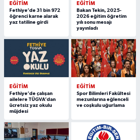
EĞITIM
EĞITIM
Fethiye’de 31 bin 972
Bakan Tekin, 2025-
öğrenci karne alarak
2026 eğitim öğretim
yaz tatiline girdi
yılı sonu mesajı
yayınladı
EĞITIM
EĞITIM
Fethiye’de çalışan
Spor Bilimleri Fakültesi
ailelere TÜGVA’dan
mezunlarına eğlenceli
ücretsiz yaz okulu
ve coşkulu uğurlama
müjdesi