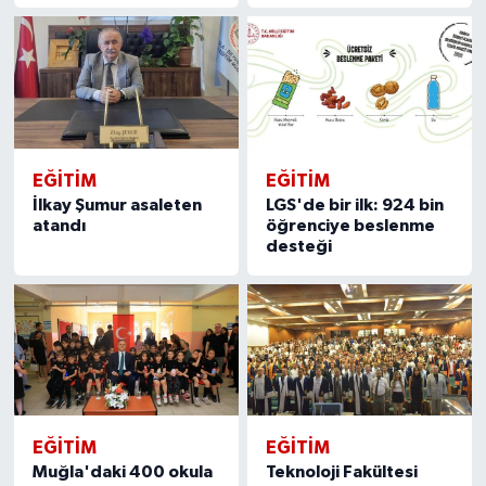
EĞITIM
EĞITIM
İlkay Şumur asaleten
LGS'de bir ilk: 924 bin
atandı
öğrenciye beslenme
desteği
EĞITIM
EĞITIM
Muğla'daki 400 okula
Teknoloji Fakültesi