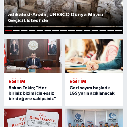
adıkalesi-Anaia, UNESCO Dünya Mirası
Geçici Listesi'de
1
2
3
4
5
6
7
8
9
10
11
12
13
14
15
EĞITIM
EĞITIM
Bakan Tekin; "Her
Geri sayım başladı:
biriniz bizim için eşsiz
LGS yarın açıklanacak
bir değere sahipsiniz"