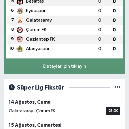
5
Beşiktaş
0
0
6
Eyüpspor
0
0
7
Galatasaray
0
0
8
Çorum FK
0
0
9
Gaziantep FK
0
0
10
Alanyaspor
0
0
Detaylar için tıklayın
Süper Lig Fikstür
14 Ağustos, Cuma
Galatasaray - Çorum FK
21:30
15 Ağustos, Cumartesi