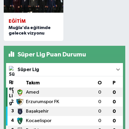
EĞITIM
Muğla’da eğitimde
gelecek vizyonu
Süper Lig Puan Durumu
Süper Lig
#
Takım
O
P
1
Amed
0
0
2
Erzurumspor FK
0
0
3
Başakşehir
0
0
4
Kocaelispor
0
0