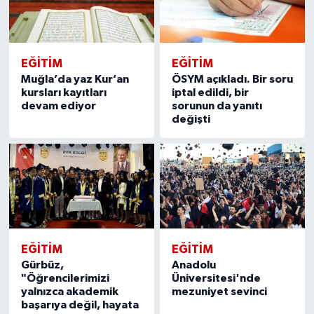
EĞITIM
EĞITIM
Muğla’da yaz Kur’an
ÖSYM açıkladı. Bir soru
kursları kayıtları
iptal edildi, bir
devam ediyor
sorunun da yanıtı
değişti
EĞITIM
EĞITIM
Gürbüz,
Anadolu
"Öğrencilerimizi
Üniversitesi'nde
yalnızca akademik
mezuniyet sevinci
başarıya değil, hayata