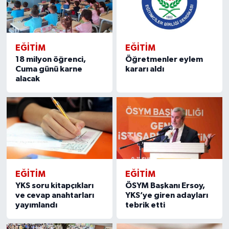
EĞITIM
EĞITIM
18 milyon öğrenci,
Öğretmenler eylem
Cuma günü karne
kararı aldı
alacak
EĞITIM
EĞITIM
YKS soru kitapçıkları
ÖSYM Başkanı Ersoy,
ve cevap anahtarları
YKS’ye giren adayları
yayımlandı
tebrik etti