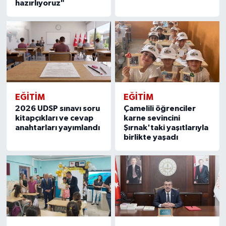
hazırlıyoruz"
EĞITIM
EĞITIM
2026 UDSP sınavı soru
Çamelili öğrenciler
kitapçıkları ve cevap
karne sevincini
anahtarları yayımlandı
Şırnak'taki yaşıtlarıyla
birlikte yaşadı