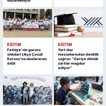
düzenleniyor
EĞITIM
EĞITIM
Fethiye'nin gururu
Yurt dışı
oldular! Likya Çocuk
mezunlarından denklik
Korosu'na uluslararası
çağrısı: "Geriye dönük
ödül
şartlar mağdur
ediyor"