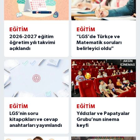
EĞITIM
EĞITIM
2026-2027 eğitim
"LGS’de Türkçe ve
öğretim yılı takvimi
Matematik soruları
açıklandı
belirleyici oldu"
EĞITIM
EĞITIM
LGS’nin soru
Yıldızlar ve Papatyalar
kitapçıkları ve cevap
Grubu’nun sinema
anahtarları yayımlandı
keyfi