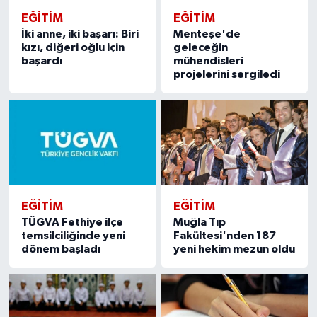
EĞITIM
EĞITIM
İki anne, iki başarı: Biri
Menteşe'de
kızı, diğeri oğlu için
geleceğin
başardı
mühendisleri
projelerini sergiledi
EĞITIM
EĞITIM
TÜGVA Fethiye ilçe
Muğla Tıp
temsilciliğinde yeni
Fakültesi'nden 187
dönem başladı
yeni hekim mezun oldu