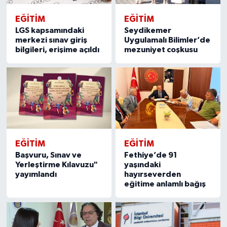
EĞITIM
EĞITIM
LGS kapsamındaki
Seydikemer
merkezi sınav giriş
Uygulamalı Bilimler’de
bilgileri, erişime açıldı
mezuniyet coşkusu
EĞITIM
EĞITIM
Başvuru, Sınav ve
Fethiye’de 91
Yerleştirme Kılavuzu"
yaşındaki
yayımlandı
hayırseverden
eğitime anlamlı bağış