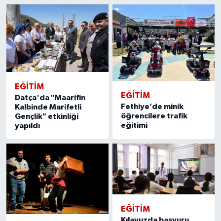
EĞITIM
EĞITIM
Datça'da "Maarifin
Fethiye’de minik
Kalbinde Marifetli
öğrencilere trafik
Gençlik" etkinliği
eğitimi
yapıldı
EĞITIM
Kılavuzda başvuru