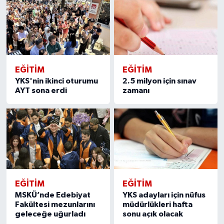
EĞITIM
EĞITIM
YKS'nin ikinci oturumu
2.5 milyon için sınav
AYT sona erdi
zamanı
EĞITIM
EĞITIM
MSKÜ’nde Edebiyat
YKS adayları için nüfus
Fakültesi mezunlarını
müdürlükleri hafta
geleceğe uğurladı
sonu açık olacak