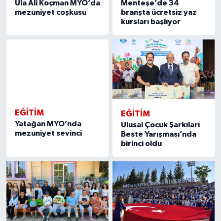
Ula Ali Koçman MYO’da
Menteşe’de 34
mezuniyet coşkusu
branşta ücretsiz yaz
kursları başlıyor
EĞITIM
EĞITIM
Yatağan MYO’nda
Ulusal Çocuk Şarkıları
mezuniyet sevinci
Beste Yarışması’nda
birinci oldu