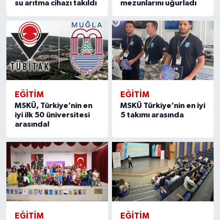
su arıtma cihazı takıldı
mezunlarını uğurladı
EĞITIM
EĞITIM
MSKÜ, Türkiye’nin en
MSKÜ Türkiye’nin en iyi
iyi ilk 50 üniversitesi
5 takımı arasında
arasında!
EĞITIM
EĞITIM