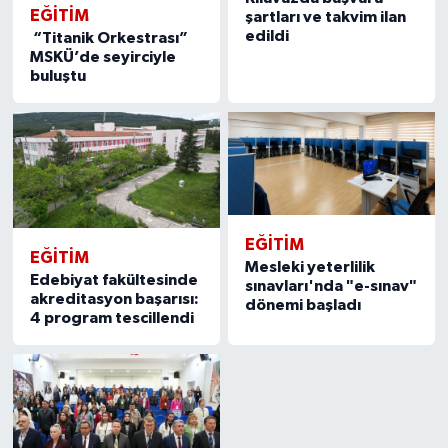
EĞITIM
şartları ve takvim ilan
edildi
“Titanik Orkestrası”
MSKÜ’de seyirciyle
buluştu
EĞITIM
EĞITIM
Mesleki yeterlilik
Edebiyat fakültesinde
sınavları'nda "e-sınav"
akreditasyon başarısı:
dönemi başladı
4 program tescillendi