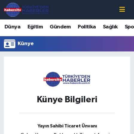
Nöbetçi Eczaneler
Dünya
Eğitim
Gündem
Politika
Sağlık
Spo
Hava Durumu
Künye
Muğla Namaz Vakitleri
Trafik Durumu
Süper Lig Puan Durumu ve Fikstür
Künye Bilgileri
Tüm Manşetler
Son Dakika Haberleri
Yayın Sahibi Ticaret Ünvanı
Haber Arşivi