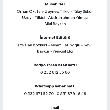
Muhabirler
Orhan Okutan- Zeynep Tilkici- Tülay Sükün
– Üzeyir Tilkici - Abdrurrahman Yılmaz –
Bilal Baykan
İnternet Editörü
Efe Can Bozkurt – Nihat Hatipoğlu – Sevil
Baykuş - Yenigül Elçi
Radyo Yaren istek hattı
0 252 612 55 66
Whatsapp haber hattı
0 532 671 52 70 - 0 551 87946 48
mail