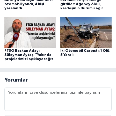
otomobil yandı, 4 kişi
girdiler: Ağabey öldü,
yaralandı
kardeşinin durumu ağır
FTSO Başkan Adayı
İki Otomobil Çarpıştı: 1 Ölü,
Süleyman Aytaş: "Yakında
5 Yaralı
projelerimizi açıklayacağız"
Yorumlar