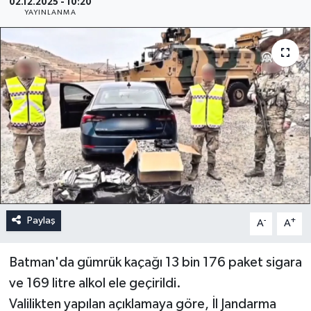
02.12.2025 - 10:20
YAYINLANMA
Paylaş
-
+
A
A
Batman'da gümrük kaçağı 13 bin 176 paket sigara
ve 169 litre alkol ele geçirildi.
Valilikten yapılan açıklamaya göre, İl Jandarma