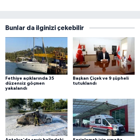
Bunlar da ilginizi çekebilir
Fethiye açıklarında 35
Başkan Çiçek ve 9 şüpheli
düzensiz göçmen
tutuklandı
yakalandı
Antalya'da seyir halindeki
Serinlemek için ırmağa