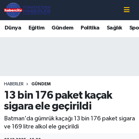
Nöbetçi Eczaneler
Dünya
Eğitim
Gündem
Politika
Sağlık
Spo
Hava Durumu
Muğla Namaz Vakitleri
Trafik Durumu
HABERLER
GÜNDEM
Süper Lig Puan Durumu ve Fikstür
13 bin 176 paket kaçak
Tüm Manşetler
sigara ele geçirildi
Batman'da gümrük kaçağı 13 bin 176 paket sigara
Son Dakika Haberleri
ve 169 litre alkol ele geçirildi
Haber Arşivi