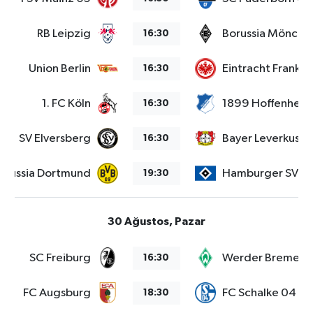
RB Leipzig
Borussia Mönche
16:30
Union Berlin
Eintracht Frankfu
16:30
1. FC Köln
1899 Hoffenheim
16:30
SV Elversberg
Bayer Leverkusen
16:30
orussia Dortmund
Hamburger SV
19:30
30 Ağustos, Pazar
SC Freiburg
Werder Bremen
16:30
FC Augsburg
FC Schalke 04
18:30