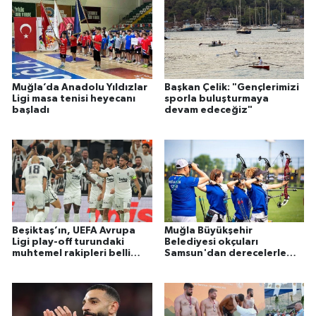
Muğla’da Anadolu Yıldızlar
Başkan Çelik: "Gençlerimizi
Ligi masa tenisi heyecanı
sporla buluşturmaya
başladı
devam edeceğiz"
Beşiktaş’ın, UEFA Avrupa
Muğla Büyükşehir
Ligi play-off turundaki
Belediyesi okçuları
muhtemel rakipleri belli
Samsun'dan derecelerle
oldu
döndü