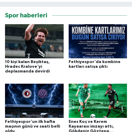
Spor haberleri
10 kişi kalan Beşiktaş,
Fethiyespor'da kombine
Hradec Kralove'yi
kartları satışa çıktı
deplasmanda devirdi
Fethiyespor'un ilk hafta
Enes Koç ve Kerem
maçının günü ve saati belli
Kayaarası imzayı attı,
oldu
Gökdeniz Göztepe