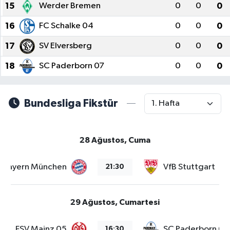
15
Werder Bremen
0
0
0
16
FC Schalke 04
0
0
0
17
SV Elversberg
0
0
0
18
SC Paderborn 07
0
0
0
Bundesliga Fikstür
28 Ağustos, Cuma
Bayern München
VfB Stuttgart
21:30
29 Ağustos, Cumartesi
FSV Mainz 05
SC Paderborn 07
16:30