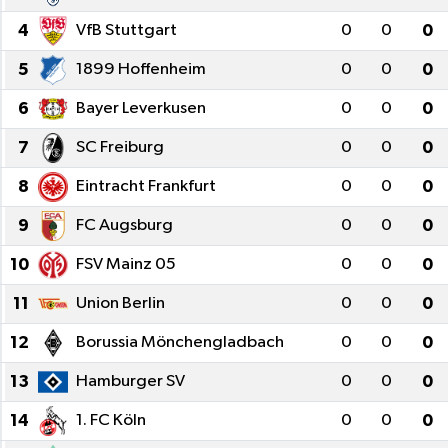
4
VfB Stuttgart
0
0
0
5
1899 Hoffenheim
0
0
0
6
Bayer Leverkusen
0
0
0
7
SC Freiburg
0
0
0
8
Eintracht Frankfurt
0
0
0
9
FC Augsburg
0
0
0
10
FSV Mainz 05
0
0
0
11
Union Berlin
0
0
0
12
Borussia Mönchengladbach
0
0
0
13
Hamburger SV
0
0
0
14
1. FC Köln
0
0
0