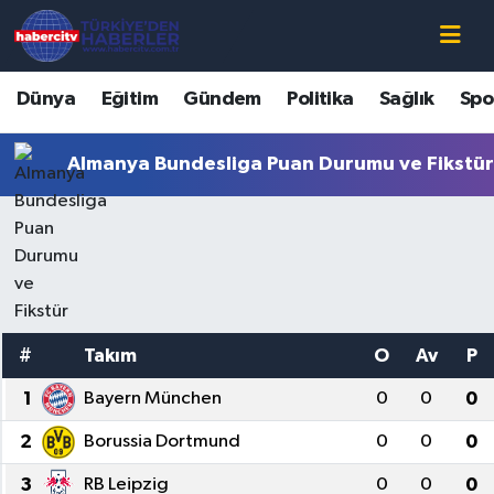
Nöbetçi Eczaneler
Dünya
Eğitim
Gündem
Politika
Sağlık
Spo
Hava Durumu
Almanya Bundesliga Puan Durumu ve Fikstü
Muğla Namaz Vakitleri
Trafik Durumu
Süper Lig Puan Durumu ve Fikstür
#
Takım
O
Av
P
Tüm Manşetler
1
Bayern München
0
0
0
Son Dakika Haberleri
2
Borussia Dortmund
0
0
0
Haber Arşivi
3
RB Leipzig
0
0
0