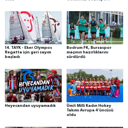
yolunda
14. TAYK - Eker Olympos
Bodrum FK, Bursaspor
Regatta için geri sayım
maçının hazırlıklarını
başladı
sürdürdü
Heyecandan uyuyamadık
Ümit Milli Kadın Hokey
Takımı Avrupa 4’üncüsü
oldu