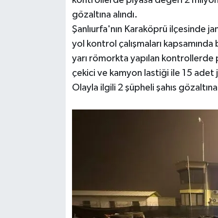
kontrollerde piyasa değeri 2 milyon T
gözaltına alındı.
Şanlıurfa'nın Karaköprü ilçesinde ja
yol kontrol çalışmaları kapsamında b
yarı römorkta yapılan kontrollerde 
çekici ve kamyon lastiği ile 15 adet j
Olayla ilgili 2 şüpheli şahıs gözaltın