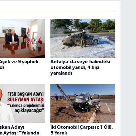
içek ve 9 şüpheli
Antalya'da seyir halindeki
dı
otomobil yandı, 4 kişi
yaralandı
şkan Adayı
İki Otomobil Çarpıştı: 1 Ölü,
 Aytaş: "Yakında
5 Yaralı