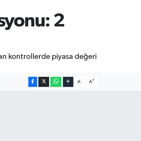
asyonu: 2
an kontrollerde piyasa değeri
-
+
A
A