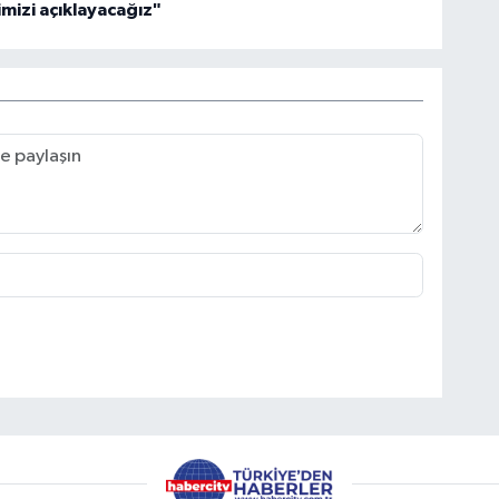
imizi açıklayacağız"