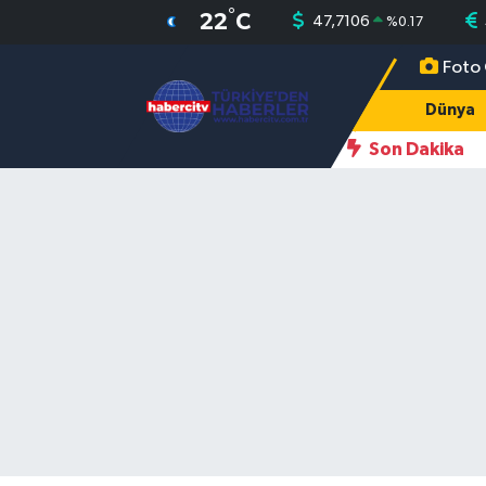
°
22
C
47,7106
%
0.17
Foto 
Nöbetçi Eczaneler
Dünya
Hava Durumu
Son Dakika
Muğla Namaz Vakitleri
Trafik Durumu
Süper Lig Puan Durumu ve Fikstür
Tüm Manşetler
Son Dakika Haberleri
Haber Arşivi