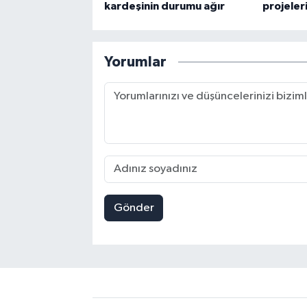
kardeşinin durumu ağır
projeler
Yorumlar
Gönder