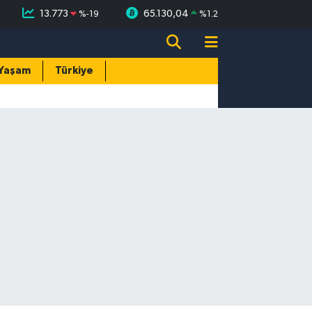
13.773
65.130,04
%
-19
%
1.2
Yaşam
Türkiye