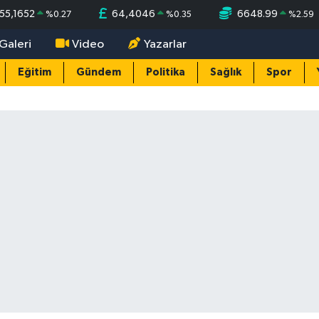
55,1652
64,4046
6648.99
%
0.27
%
0.35
%
2.59
Galeri
Video
Yazarlar
Eğitim
Gündem
Politika
Sağlık
Spor