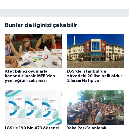
Bunlar da ilginizi çekebilir
Afet bilinci oyunlarla
LGS'de İstanbul'da
kazandırılacak: MEB'den
zirvedeki 20 lise belli oldu:
yeni eğitim çalışması
2 İmam Hatip var
LGS ile 190 bin 473 öğrenci
Yaka Park'a anlamlı