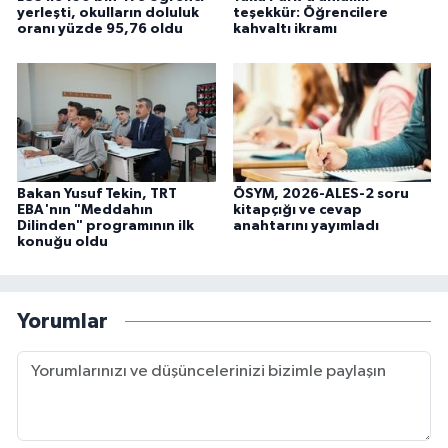
yerleşti, okulların doluluk
teşekkür: Öğrencilere
oranı yüzde 95,76 oldu
kahvaltı ikramı
Bakan Yusuf Tekin, TRT
ÖSYM, 2026-ALES-2 soru
EBA'nın "Meddahın
kitapçığı ve cevap
Dilinden" programının ilk
anahtarını yayımladı
konuğu oldu
Yorumlar