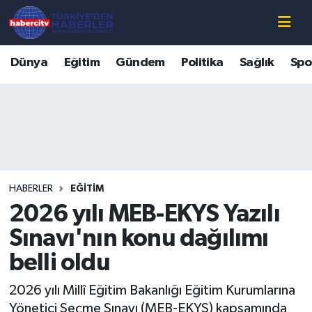
Nöbetçi Eczaneler
Dünya
Eğitim
Gündem
Politika
Sağlık
Spo
Hava Durumu
Muğla Namaz Vakitleri
Trafik Durumu
HABERLER
EĞITIM
Süper Lig Puan Durumu ve Fikstür
2026 yılı MEB-EKYS Yazılı
Tüm Manşetler
Sınavı'nın konu dağılımı
belli oldu
Son Dakika Haberleri
2026 yılı Millî Eğitim Bakanlığı Eğitim Kurumlarına
Haber Arşivi
Yönetici Seçme Sınavı (MEB-EKYS) kapsamında