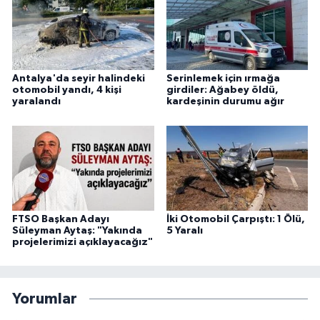
Antalya'da seyir halindeki
Serinlemek için ırmağa
otomobil yandı, 4 kişi
girdiler: Ağabey öldü,
yaralandı
kardeşinin durumu ağır
FTSO Başkan Adayı
İki Otomobil Çarpıştı: 1 Ölü,
Süleyman Aytaş: "Yakında
5 Yaralı
projelerimizi açıklayacağız"
Yorumlar