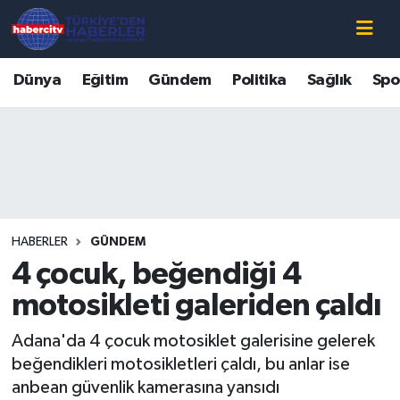
Nöbetçi Eczaneler
Dünya
Eğitim
Gündem
Politika
Sağlık
Spo
Hava Durumu
Muğla Namaz Vakitleri
Trafik Durumu
HABERLER
GÜNDEM
Süper Lig Puan Durumu ve Fikstür
4 çocuk, beğendiği 4
Tüm Manşetler
motosikleti galeriden çaldı
Adana'da 4 çocuk motosiklet galerisine gelerek
Son Dakika Haberleri
beğendikleri motosikletleri çaldı, bu anlar ise
anbean güvenlik kamerasına yansıdı
Haber Arşivi