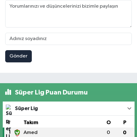
Gönder
Süper Lig Puan Durumu
Süper Lig
#
Takım
O
P
1
Amed
0
0