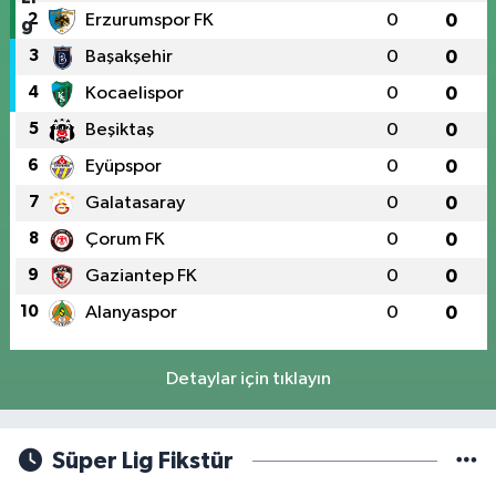
2
Erzurumspor FK
0
0
3
Başakşehir
0
0
4
Kocaelispor
0
0
5
Beşiktaş
0
0
6
Eyüpspor
0
0
7
Galatasaray
0
0
8
Çorum FK
0
0
9
Gaziantep FK
0
0
10
Alanyaspor
0
0
Detaylar için tıklayın
Süper Lig Fikstür