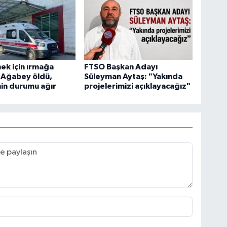
ek için ırmağa
FTSO Başkan Adayı
: Ağabey öldü,
Süleyman Aytaş: "Yakında
in durumu ağır
projelerimizi açıklayacağız"