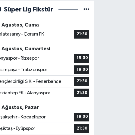
Süper Lig Fikstür
4 Ağustos, Cuma
latasaray - Çorum FK
21:30
5 Ağustos, Cumartesi
nyaspor - Rizespor
19:00
sımpaşa - Trabzonspor
19:00
nçlerbirliği S.K. - Fenerbahçe
21:30
ziantep FK - Alanyaspor
21:30
6 Ağustos, Pazar
şakşehir - Kocaelispor
19:00
şiktaş - Eyüpspor
21:30