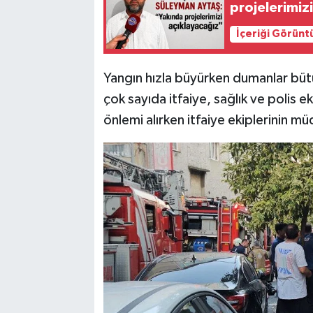
projelerimiz
İçeriği Görünt
Yangın hızla büyürken dumanlar bütün
çok sayıda itfaiye, sağlık ve polis e
önlemi alırken itfaiye ekiplerinin müd