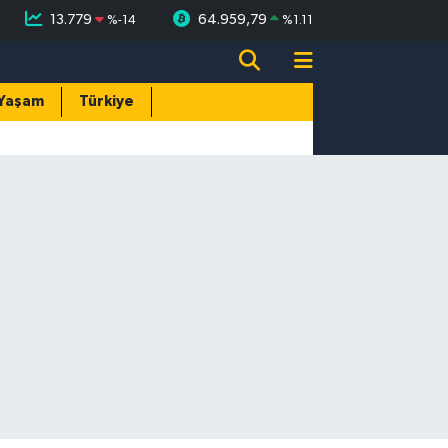
13.779
64.959,79
%
-14
%
1.11
Yaşam
Türkiye