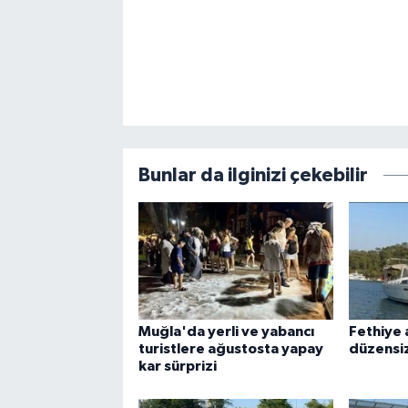
Bunlar da ilginizi çekebilir
Muğla'da yerli ve yabancı
Fethiye 
turistlere ağustosta yapay
düzensi
kar sürprizi