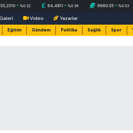
55,2510
64,4811
6660.55
%
0.32
%
0.38
%
0.03
Galeri
Video
Yazarlar
Eğitim
Gündem
Politika
Sağlık
Spor