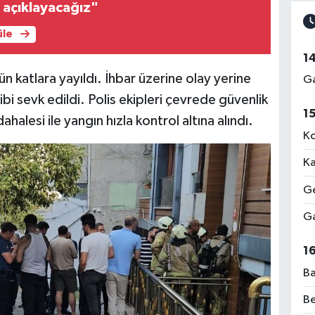
i açıklayacağız"
üle
1
 katlara yayıldı. İhbar üzerine olay yerine
Ga
kibi sevk edildi. Polis ekipleri çevrede güvenlik
1
ahalesi ile yangın hızla kontrol altına alındı.
Ko
Ka
Ge
Ga
1
Ba
Be