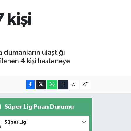
 kişi
a dumanların ulaştığı
lenen 4 kişi hastaneye
-
+
A
A
Süper Lig Puan Durumu
Süper Lig