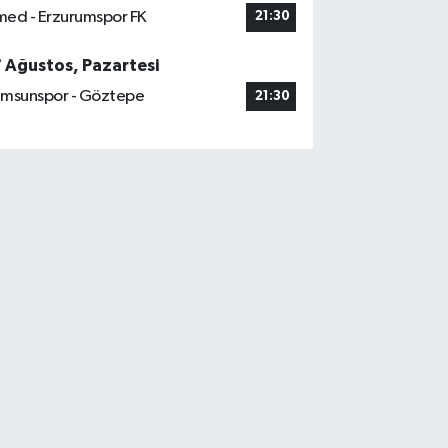
ed - Erzurumspor FK
21:30
7 Ağustos, Pazartesi
msunspor - Göztepe
21:30