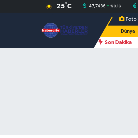
°
25
C
47,7436
%
0.18
Foto 
Nöbetçi Eczaneler
Dünya
Hava Durumu
Son Dakika
Muğla Namaz Vakitleri
Trafik Durumu
Süper Lig Puan Durumu ve Fikstür
Tüm Manşetler
Son Dakika Haberleri
Haber Arşivi