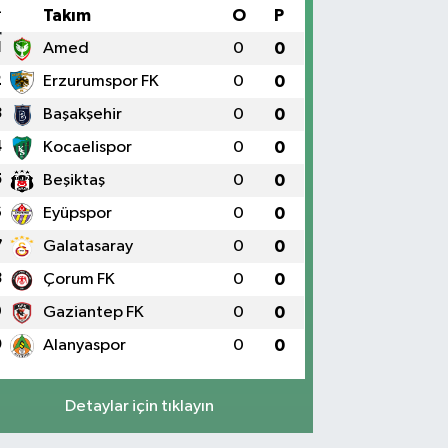
#
Takım
O
P
1
Amed
0
0
2
Erzurumspor FK
0
0
3
Başakşehir
0
0
4
Kocaelispor
0
0
5
Beşiktaş
0
0
6
Eyüpspor
0
0
7
Galatasaray
0
0
8
Çorum FK
0
0
9
Gaziantep FK
0
0
0
Alanyaspor
0
0
Detaylar için tıklayın