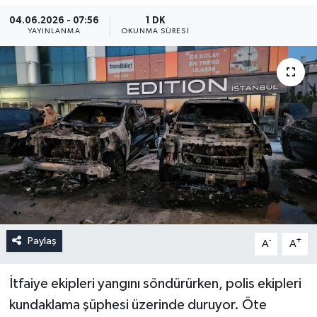
04.06.2026 - 07:56
1 DK
YAYINLANMA
OKUNMA SÜRESI
Paylaş
-
+
A
A
İtfaiye ekipleri yangını söndürürken, polis ekipleri
kundaklama şüphesi üzerinde duruyor. Öte