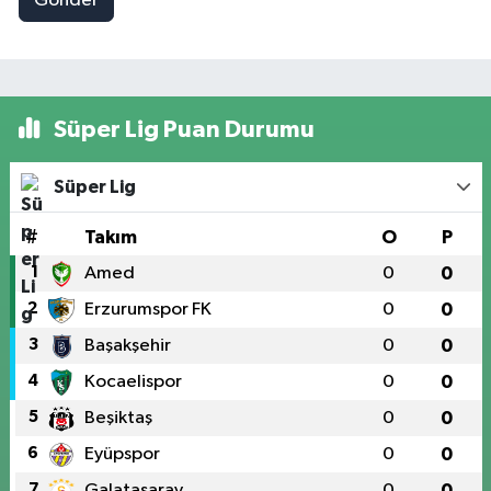
Gönder
Süper Lig Puan Durumu
Süper Lig
#
Takım
O
P
1
Amed
0
0
2
Erzurumspor FK
0
0
3
Başakşehir
0
0
4
Kocaelispor
0
0
5
Beşiktaş
0
0
6
Eyüpspor
0
0
7
Galatasaray
0
0