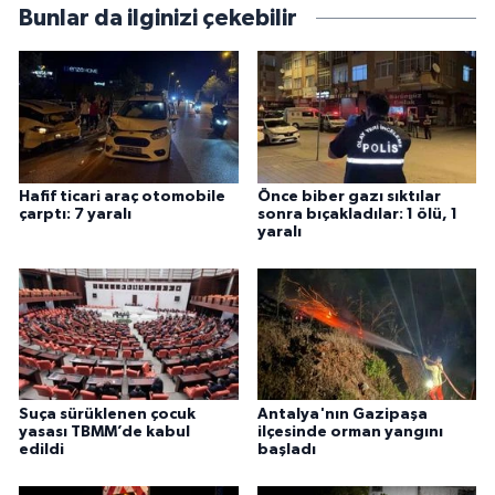
Bunlar da ilginizi çekebilir
Hafif ticari araç otomobile
Önce biber gazı sıktılar
çarptı: 7 yaralı
sonra bıçakladılar: 1 ölü, 1
yaralı
Suça sürüklenen çocuk
Antalya'nın Gazipaşa
yasası TBMM’de kabul
ilçesinde orman yangını
edildi
başladı