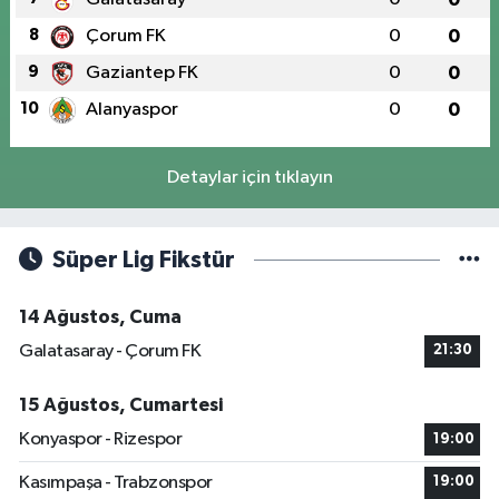
8
Çorum FK
0
0
9
Gaziantep FK
0
0
10
Alanyaspor
0
0
Detaylar için tıklayın
Süper Lig Fikstür
14 Ağustos, Cuma
Galatasaray - Çorum FK
21:30
15 Ağustos, Cumartesi
Konyaspor - Rizespor
19:00
Kasımpaşa - Trabzonspor
19:00