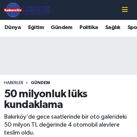
Nöbetçi Eczaneler
Dünya
Eğitim
Gündem
Politika
Sağlık
Spo
Hava Durumu
Muğla Namaz Vakitleri
Trafik Durumu
HABERLER
GÜNDEM
Süper Lig Puan Durumu ve Fikstür
50 milyonluk lüks
Tüm Manşetler
kundaklama
Bakırköy'de gece saatlerinde bir oto galerideki
Son Dakika Haberleri
50 milyon TL değerinde 4 otomobil alevlere
teslim oldu.
Haber Arşivi