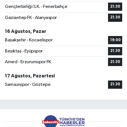
Gençlerbirliği S.K. - Fenerbahçe
21:30
Gaziantep FK - Alanyaspor
21:30
16 Ağustos, Pazar
Başakşehir - Kocaelispor
19:00
Beşiktaş - Eyüpspor
21:30
Amed - Erzurumspor FK
21:30
17 Ağustos, Pazartesi
Samsunspor - Göztepe
21:30