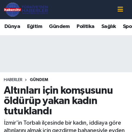
Nöbetçi Eczaneler
Dünya
Eğitim
Gündem
Politika
Sağlık
Spo
Hava Durumu
Muğla Namaz Vakitleri
Trafik Durumu
HABERLER
GÜNDEM
Süper Lig Puan Durumu ve Fikstür
Altınları için komşusunu
Tüm Manşetler
öldürüp yakan kadın
tutuklandı
Son Dakika Haberleri
İzmir'in Torbalı ilçesinde bir kadın, iddiaya göre
Haber Arşivi
altınlarını almak için gezdirme bahanesiyle evden