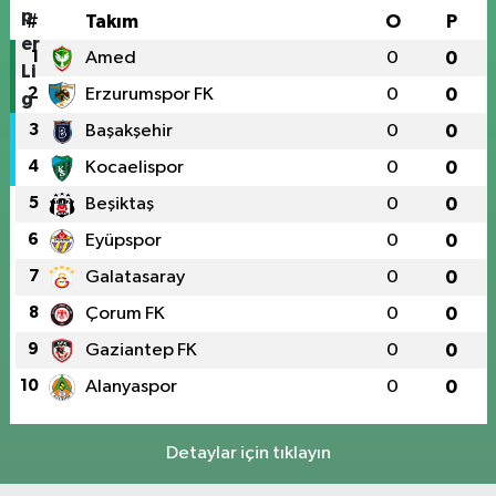
#
Takım
O
P
1
Amed
0
0
2
Erzurumspor FK
0
0
3
Başakşehir
0
0
4
Kocaelispor
0
0
5
Beşiktaş
0
0
6
Eyüpspor
0
0
7
Galatasaray
0
0
8
Çorum FK
0
0
9
Gaziantep FK
0
0
10
Alanyaspor
0
0
Detaylar için tıklayın