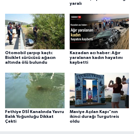
yaralı
Otomobil çarpıp kaçtı:
Kazadan acı haber: Ağır
Bisiklet sürücüsü ağacın
yaralanan kadın hayatını
altında ölü bulundu
kaybetti
Fethiye DSİ Kanalında Yavru
Maviye Açılan Kapı”nın
Balık Yoğunluğu Dikkat
ikinci durağı Turgutreis
Çekti
oldu