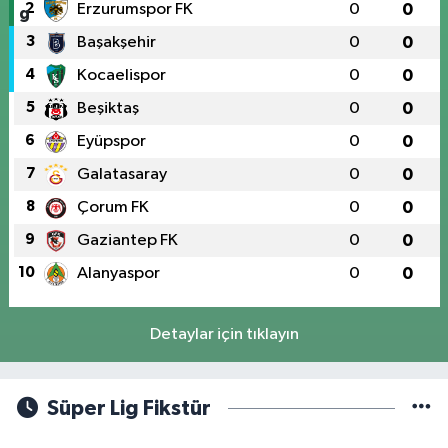
2
Erzurumspor FK
0
0
3
Başakşehir
0
0
4
Kocaelispor
0
0
5
Beşiktaş
0
0
6
Eyüpspor
0
0
7
Galatasaray
0
0
8
Çorum FK
0
0
9
Gaziantep FK
0
0
10
Alanyaspor
0
0
Detaylar için tıklayın
Süper Lig Fikstür