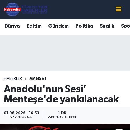
Nöbetçi Eczaneler
Dünya
Eğitim
Gündem
Politika
Sağlık
Spo
Hava Durumu
Muğla Namaz Vakitleri
Trafik Durumu
HABERLER
MANŞET
Süper Lig Puan Durumu ve Fikstür
Anadolu'nun Sesi’
Tüm Manşetler
Menteşe'de yankılanacak
Son Dakika Haberleri
01.06.2026 - 16:53
1 DK
YAYINLANMA
OKUNMA SÜRESI
Haber Arşivi