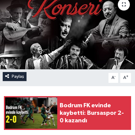
Paylaş
-
+
A
A
Bodrum FK evinde
kaybetti: Bursaspor 2-
0 kazandı