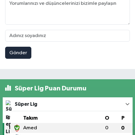
Gönder
Süper Lig Puan Durumu
Süper Lig
#
Takım
O
P
1
Amed
0
0