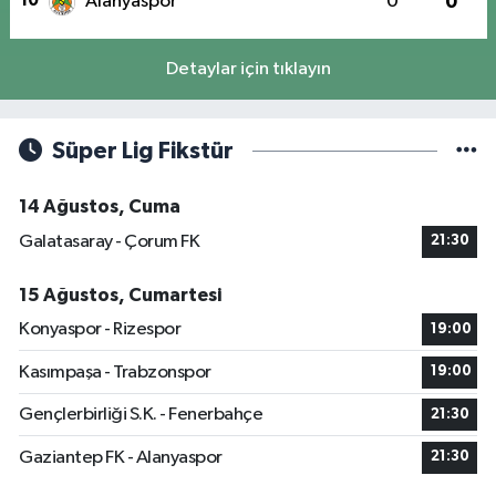
10
Alanyaspor
0
0
Detaylar için tıklayın
Süper Lig Fikstür
14 Ağustos, Cuma
Galatasaray - Çorum FK
21:30
15 Ağustos, Cumartesi
Konyaspor - Rizespor
19:00
Kasımpaşa - Trabzonspor
19:00
Gençlerbirliği S.K. - Fenerbahçe
21:30
Gaziantep FK - Alanyaspor
21:30