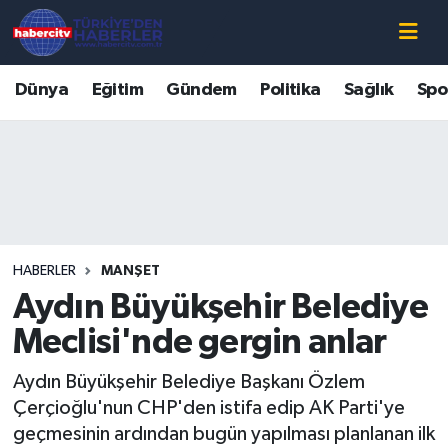
Nöbetçi Eczaneler
Dünya
Eğitim
Gündem
Politika
Sağlık
Spo
Hava Durumu
Muğla Namaz Vakitleri
Trafik Durumu
HABERLER
MANŞET
Süper Lig Puan Durumu ve Fikstür
Aydın Büyükşehir Belediye
Tüm Manşetler
Meclisi'nde gergin anlar
Aydın Büyükşehir Belediye Başkanı Özlem
Son Dakika Haberleri
Çerçioğlu'nun CHP'den istifa edip AK Parti'ye
geçmesinin ardından bugün yapılması planlanan ilk
Haber Arşivi