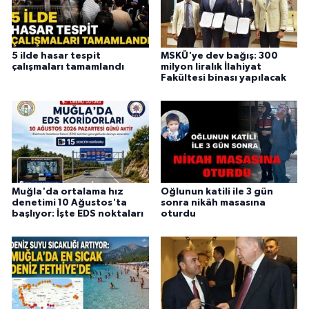
5 ilde hasar tespit
MSKÜ'ye dev bağış: 300
çalışmaları tamamlandı
milyon liralık İlahiyat
Fakültesi binası yapılacak
Muğla'da ortalama hız
Oğlunun katili ile 3 gün
denetimi 10 Ağustos'ta
sonra nikâh masasına
başlıyor: İşte EDS noktaları
oturdu