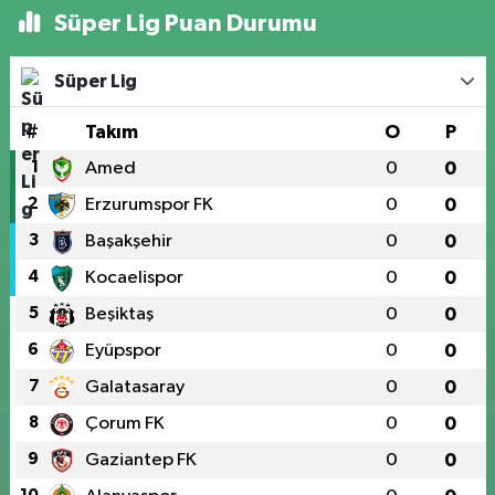
Süper Lig Puan Durumu
Süper Lig
#
Takım
O
P
1
Amed
0
0
2
Erzurumspor FK
0
0
3
Başakşehir
0
0
4
Kocaelispor
0
0
5
Beşiktaş
0
0
6
Eyüpspor
0
0
7
Galatasaray
0
0
8
Çorum FK
0
0
9
Gaziantep FK
0
0