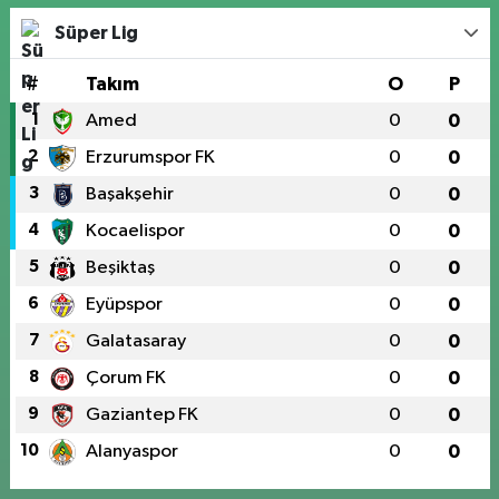
Süper Lig
#
Takım
O
P
1
Amed
0
0
2
Erzurumspor FK
0
0
3
Başakşehir
0
0
4
Kocaelispor
0
0
5
Beşiktaş
0
0
6
Eyüpspor
0
0
7
Galatasaray
0
0
8
Çorum FK
0
0
9
Gaziantep FK
0
0
10
Alanyaspor
0
0