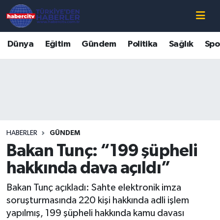
Nöbetçi Eczaneler
Dünya
Eğitim
Gündem
Politika
Sağlık
Spo
Hava Durumu
Muğla Namaz Vakitleri
Trafik Durumu
HABERLER
GÜNDEM
Süper Lig Puan Durumu ve Fikstür
Bakan Tunç: “199 şüpheli
Tüm Manşetler
hakkında dava açıldı”
Bakan Tunç açıkladı: Sahte elektronik imza
Son Dakika Haberleri
soruşturmasında 220 kişi hakkında adli işlem
yapılmış, 199 şüpheli hakkında kamu davası
Haber Arşivi