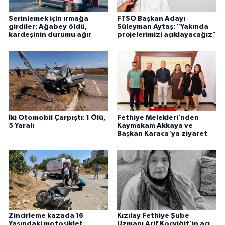
Serinlemek için ırmağa
FTSO Başkan Adayı
girdiler: Ağabey öldü,
Süleyman Aytaş: "Yakında
kardeşinin durumu ağır
projelerimizi açıklayacağız"
İki Otomobil Çarpıştı: 1 Ölü,
Fethiye Melekleri’nden
5 Yaralı
Kaymakam Akkaya ve
Başkan Karaca'ya ziyaret
Zincirleme kazada 16
Kızılay Fethiye Şube
Yaşındaki motosiklet
Uzmanı Arif Koçyiğit'in acı