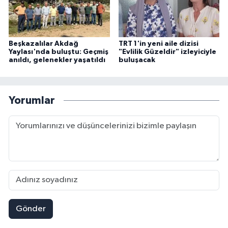
Beşkazalılar Akdağ
TRT 1'in yeni aile dizisi
Yaylası'nda buluştu: Geçmiş
"Evlilik Güzeldir" izleyiciyle
anıldı, gelenekler yaşatıldı
buluşacak
Yorumlar
Gönder