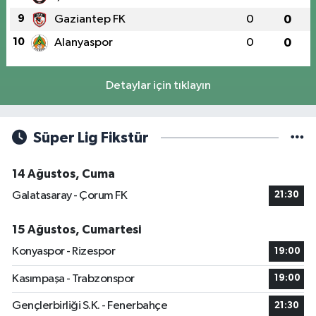
9
Gaziantep FK
0
0
10
Alanyaspor
0
0
Detaylar için tıklayın
Süper Lig Fikstür
14 Ağustos, Cuma
Galatasaray - Çorum FK
21:30
15 Ağustos, Cumartesi
Konyaspor - Rizespor
19:00
Kasımpaşa - Trabzonspor
19:00
Gençlerbirliği S.K. - Fenerbahçe
21:30