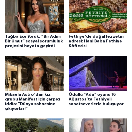
Tuğba Ece Yörük, “Bir Adım
Fethiye'de doğal lezzetin
Bir Umut" sosyal sorumluluk
adresi: Hani Baba Fethiye
projesini hayata geçirdi
Köftecisi
Mikaela Astro'dan kız
Ödüllü "Ada" oyunu 16
grubu Manifest için çarpıcı
Ağustos'ta Fethiyeli
iddia: "Dünya sahnesine
sanatseverlerle buluşuyor
çıkıyorlar!"