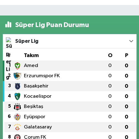
Süper Lig Puan Durumu
Süper Lig
#
Takım
O
P
1
Amed
0
0
2
Erzurumspor FK
0
0
3
Başakşehir
0
0
4
Kocaelispor
0
0
5
Beşiktaş
0
0
6
Eyüpspor
0
0
7
Galatasaray
0
0
8
Çorum FK
0
0