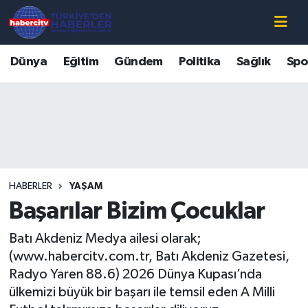
Nöbetçi Eczaneler
Dünya
Eğitim
Gündem
Politika
Sağlık
Spo
Hava Durumu
Muğla Namaz Vakitleri
Trafik Durumu
HABERLER
YAŞAM
Süper Lig Puan Durumu ve Fikstür
Başarılar Bizim Çocuklar
Tüm Manşetler
Batı Akdeniz Medya ailesi olarak;
(www.habercitv.com.tr, Batı Akdeniz Gazetesi,
Son Dakika Haberleri
Radyo Yaren 88.6) 2026 Dünya Kupası’nda
ülkemizi büyük bir başarı ile temsil eden A Milli
Haber Arşivi