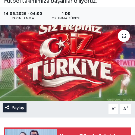
Futbol takımımıza başarılar diliyoruz.
14.06.2026 - 04:00
1 DK
YAYINLANMA
OKUNMA SÜRESI
Paylaş
-
+
A
A