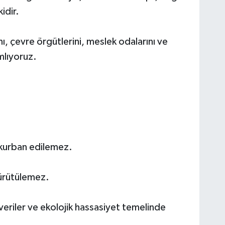
idir.
ı, çevre örgütlerini, meslek odalarını ve
mlıyoruz.
 kurban edilemez.
yürütülemez.
veriler ve ekolojik hassasiyet temelinde