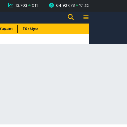
13.703
64.927,78
%
11
%
1.32
Yaşam
Türkiye