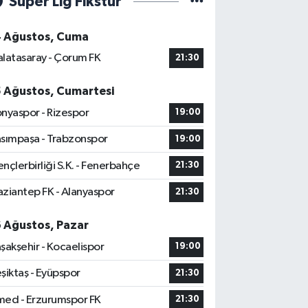
Süper Lig Fikstür
4 Ağustos, Cuma
latasaray - Çorum FK
21:30
5 Ağustos, Cumartesi
nyaspor - Rizespor
19:00
sımpaşa - Trabzonspor
19:00
nçlerbirliği S.K. - Fenerbahçe
21:30
ziantep FK - Alanyaspor
21:30
6 Ağustos, Pazar
şakşehir - Kocaelispor
19:00
şiktaş - Eyüpspor
21:30
ed - Erzurumspor FK
21:30