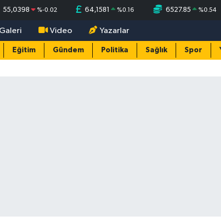
55,0398
64,1581
6527.85
%
-0.02
%
0.16
%
0.54
Galeri
Video
Yazarlar
Eğitim
Gündem
Politika
Sağlık
Spor