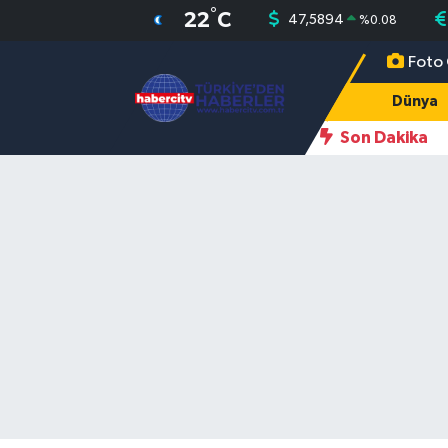
°
22
C
47,5894
%
0.08
Foto 
Nöbetçi Eczaneler
Dünya
Hava Durumu
Son Dakika
Muğla Namaz Vakitleri
Trafik Durumu
Süper Lig Puan Durumu ve Fikstür
Tüm Manşetler
Son Dakika Haberleri
Haber Arşivi