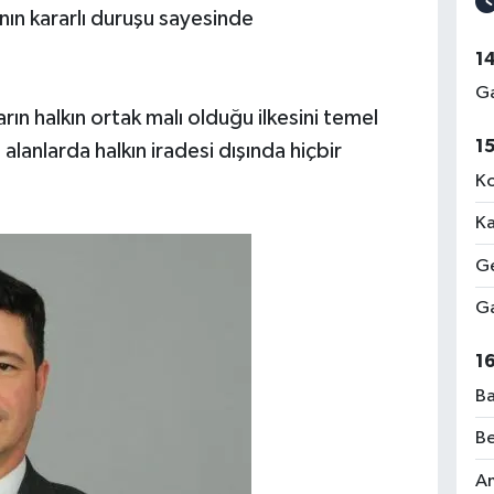
nın kararlı duruşu sayesinde
1
Ga
arın halkın ortak malı olduğu ilkesini temel
1
 alanlarda halkın iradesi dışında hiçbir
Ko
Ka
Ge
Ga
1
Ba
Be
Am