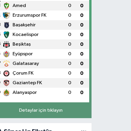
1
Amed
0
0
2
Erzurumspor FK
0
0
3
Başakşehir
0
0
4
Kocaelispor
0
0
5
Beşiktaş
0
0
6
Eyüpspor
0
0
7
Galatasaray
0
0
8
Çorum FK
0
0
9
Gaziantep FK
0
0
0
Alanyaspor
0
0
Detaylar için tıklayın