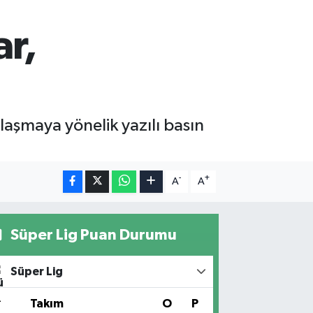
ar,
laşmaya yönelik yazılı basın
-
+
A
A
Süper Lig Puan Durumu
Süper Lig
#
Takım
O
P