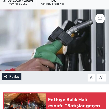
31.05.2026 - 20:54
1 DK
YAYINLANMA
OKUNMA SÜRESI
Paylaş
-
+
A
A
Fethiye Balık Hali
esnafı: “Satışlar geçen