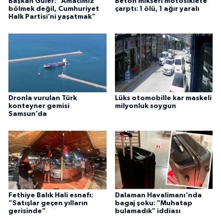
Başkan Güler: “Amacımız
Beton mikseri motosiklete
bölmek değil, Cumhuriyet
çarptı: 1 ölü, 1 ağır yaralı
Halk Partisi’ni yaşatmak”
Dronla vurulan Türk
Lüks otomobille kar maskeli
konteyner gemisi
milyonluk soygun
Samsun’da
Fethiye Balık Hali esnafı:
Dalaman Havalimanı'nda
“Satışlar geçen yılların
bagaj şoku: "Muhatap
gerisinde”
bulamadık" iddiası