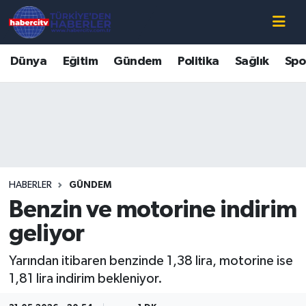
Nöbetçi Eczaneler
Dünya
Eğitim
Gündem
Politika
Sağlık
Spo
Hava Durumu
Muğla Namaz Vakitleri
Trafik Durumu
HABERLER
GÜNDEM
Süper Lig Puan Durumu ve Fikstür
Benzin ve motorine indirim
Tüm Manşetler
geliyor
Yarından itibaren benzinde 1,38 lira, motorine ise
Son Dakika Haberleri
1,81 lira indirim bekleniyor.
Haber Arşivi