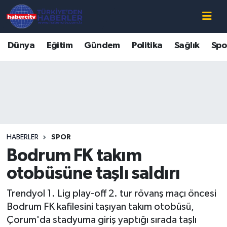
Nöbetçi Eczaneler
Dünya
Eğitim
Gündem
Politika
Sağlık
Spo
Hava Durumu
Muğla Namaz Vakitleri
Trafik Durumu
HABERLER
SPOR
Süper Lig Puan Durumu ve Fikstür
Bodrum FK takım
Tüm Manşetler
otobüsüne taşlı saldırı
Trendyol 1. Lig play-off 2. tur rövanş maçı öncesi
Son Dakika Haberleri
Bodrum FK kafilesini taşıyan takım otobüsü,
Çorum'da stadyuma giriş yaptığı sırada taşlı
Haber Arşivi