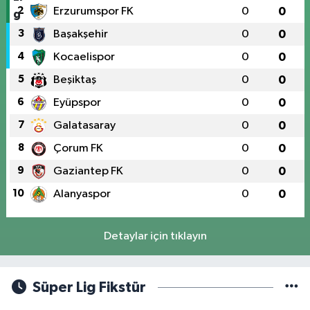
2
Erzurumspor FK
0
0
3
Başakşehir
0
0
4
Kocaelispor
0
0
5
Beşiktaş
0
0
6
Eyüpspor
0
0
7
Galatasaray
0
0
8
Çorum FK
0
0
9
Gaziantep FK
0
0
10
Alanyaspor
0
0
Detaylar için tıklayın
Süper Lig Fikstür