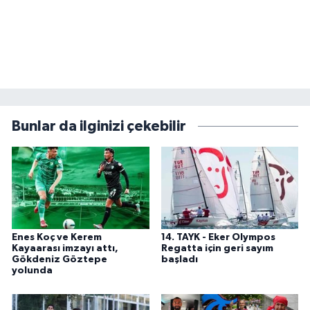
Bunlar da ilginizi çekebilir
Enes Koç ve Kerem
14. TAYK - Eker Olympos
Kayaarası imzayı attı,
Regatta için geri sayım
Gökdeniz Göztepe
başladı
yolunda