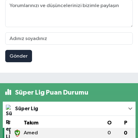
Gönder
Süper Lig Puan Durumu
Süper Lig
#
Takım
O
P
1
Amed
0
0