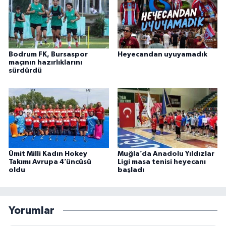
Bodrum FK, Bursaspor
Heyecandan uyuyamadık
maçının hazırlıklarını
sürdürdü
Ümit Milli Kadın Hokey
Muğla’da Anadolu Yıldızlar
Takımı Avrupa 4’üncüsü
Ligi masa tenisi heyecanı
oldu
başladı
Yorumlar