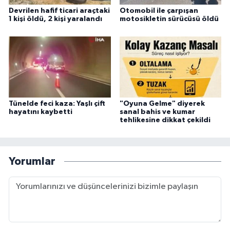
Devrilen hafif ticari araçtaki
Otomobil ile çarpışan
1 kişi öldü, 2 kişi yaralandı
motosikletin sürücüsü öldü
Tünelde feci kaza: Yaşlı çift
"Oyuna Gelme" diyerek
hayatını kaybetti
sanal bahis ve kumar
tehlikesine dikkat çekildi
Yorumlar