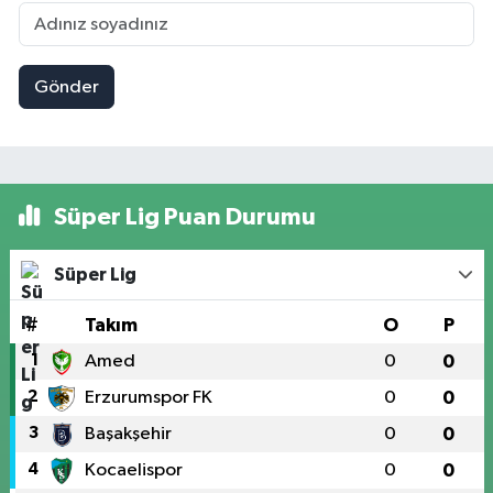
Gönder
Süper Lig Puan Durumu
Süper Lig
#
Takım
O
P
1
Amed
0
0
2
Erzurumspor FK
0
0
3
Başakşehir
0
0
4
Kocaelispor
0
0