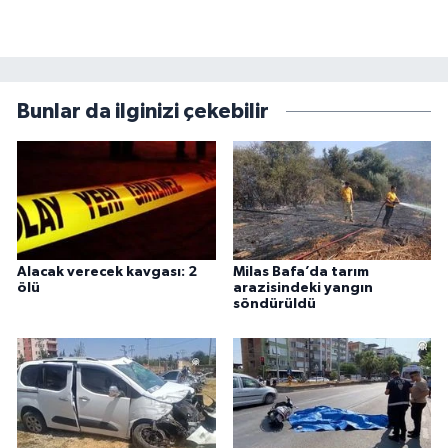
Bunlar da ilginizi çekebilir
Alacak verecek kavgası: 2
Milas Bafa’da tarım
ölü
arazisindeki yangın
söndürüldü