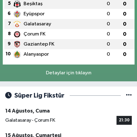
5
Beşiktaş
0
0
6
Eyüpspor
0
0
7
Galatasaray
0
0
8
Çorum FK
0
0
9
Gaziantep FK
0
0
10
Alanyaspor
0
0
Detaylar için tıklayın
Süper Lig Fikstür
14 Ağustos, Cuma
Galatasaray - Çorum FK
21:30
15 Ağustos, Cumartesi