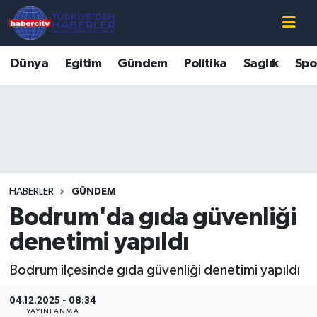
Nöbetçi Eczaneler
Dünya
Eğitim
Gündem
Politika
Sağlık
Spo
Hava Durumu
Muğla Namaz Vakitleri
Trafik Durumu
HABERLER
GÜNDEM
Süper Lig Puan Durumu ve Fikstür
Bodrum'da gıda güvenliği
Tüm Manşetler
denetimi yapıldı
Bodrum ilçesinde gıda güvenliği denetimi yapıldı
Son Dakika Haberleri
04.12.2025 - 08:34
Haber Arşivi
YAYINLANMA