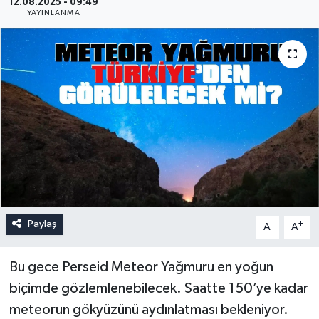
12.08.2025 - 09:49
YAYINLANMA
Paylaş
-
+
A
A
Bu gece Perseid Meteor Yağmuru en yoğun
biçimde gözlemlenebilecek. Saatte 150’ye kadar
meteorun gökyüzünü aydınlatması bekleniyor.