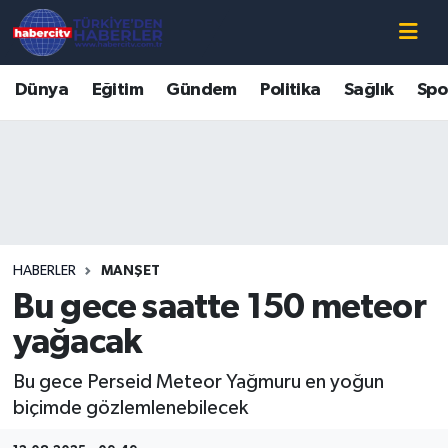
Nöbetçi Eczaneler
Dünya
Eğitim
Gündem
Politika
Sağlık
Spo
Hava Durumu
Muğla Namaz Vakitleri
Trafik Durumu
HABERLER
MANŞET
Süper Lig Puan Durumu ve Fikstür
Bu gece saatte 150 meteor
Tüm Manşetler
yağacak
Bu gece Perseid Meteor Yağmuru en yoğun
Son Dakika Haberleri
biçimde gözlemlenebilecek
Haber Arşivi