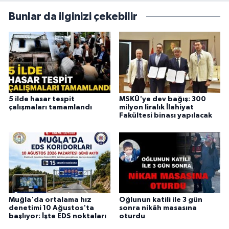
Bunlar da ilginizi çekebilir
5 ilde hasar tespit
MSKÜ'ye dev bağış: 300
çalışmaları tamamlandı
milyon liralık İlahiyat
Fakültesi binası yapılacak
Muğla'da ortalama hız
Oğlunun katili ile 3 gün
denetimi 10 Ağustos'ta
sonra nikâh masasına
başlıyor: İşte EDS noktaları
oturdu