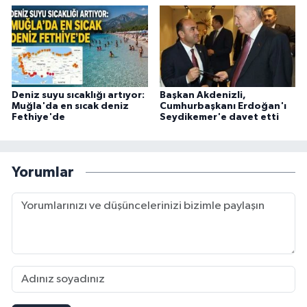
Deniz suyu sıcaklığı artıyor:
Başkan Akdenizli,
Muğla'da en sıcak deniz
Cumhurbaşkanı Erdoğan'ı
Fethiye'de
Seydikemer'e davet etti
Yorumlar