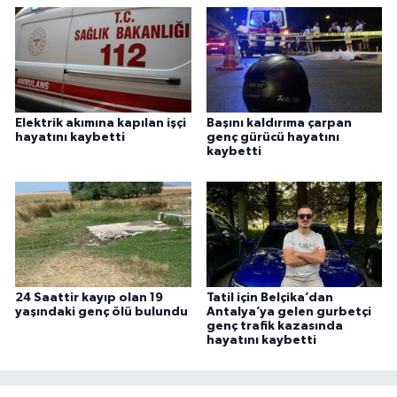
Elektrik akımına kapılan işçi
Başını kaldırıma çarpan
hayatını kaybetti
genç gürücü hayatını
kaybetti
24 Saattir kayıp olan 19
Tatil için Belçika’dan
yaşındaki genç ölü bulundu
Antalya’ya gelen gurbetçi
genç trafik kazasında
hayatını kaybetti