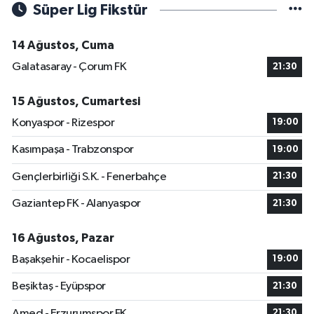
Süper Lig Fikstür
14 Ağustos, Cuma
Galatasaray - Çorum FK
21:30
15 Ağustos, Cumartesi
Konyaspor - Rizespor
19:00
Kasımpaşa - Trabzonspor
19:00
Gençlerbirliği S.K. - Fenerbahçe
21:30
Gaziantep FK - Alanyaspor
21:30
16 Ağustos, Pazar
Başakşehir - Kocaelispor
19:00
Beşiktaş - Eyüpspor
21:30
Amed - Erzurumspor FK
21:30