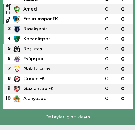
1
Amed
0
0
2
Erzurumspor FK
0
0
3
Başakşehir
0
0
4
Kocaelispor
0
0
5
Beşiktaş
0
0
6
Eyüpspor
0
0
7
Galatasaray
0
0
8
Çorum FK
0
0
9
Gaziantep FK
0
0
10
Alanyaspor
0
0
Detaylar için tıklayın