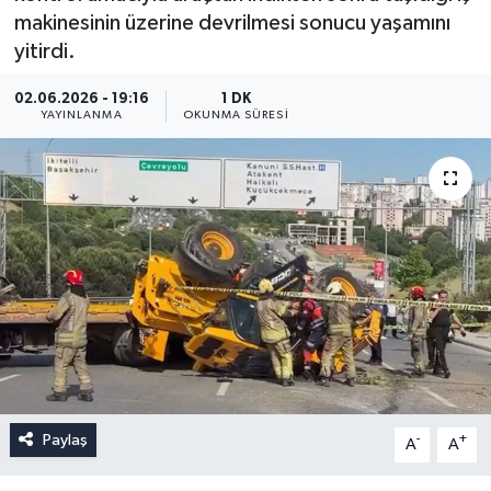
makinesinin üzerine devrilmesi sonucu yaşamını
yitirdi.
02.06.2026 - 19:16
1 DK
YAYINLANMA
OKUNMA SÜRESI
Paylaş
-
+
A
A