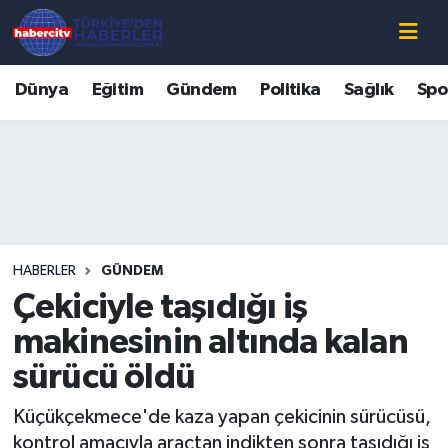
Nöbetçi Eczaneler
Dünya
Eğitim
Gündem
Politika
Sağlık
Spo
Hava Durumu
Muğla Namaz Vakitleri
Trafik Durumu
HABERLER
GÜNDEM
Süper Lig Puan Durumu ve Fikstür
Çekiciyle taşıdığı iş
Tüm Manşetler
makinesinin altında kalan
sürücü öldü
Son Dakika Haberleri
Küçükçekmece'de kaza yapan çekicinin sürücüsü,
Haber Arşivi
kontrol amacıyla araçtan indikten sonra taşıdığı iş