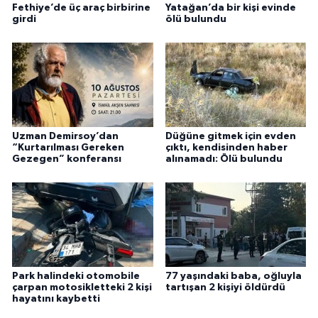
Fethiye’de üç araç birbirine
Yatağan’da bir kişi evinde
girdi
ölü bulundu
Uzman Demirsoy’dan
Düğüne gitmek için evden
“Kurtarılması Gereken
çıktı, kendisinden haber
Gezegen” konferansı
alınamadı: Ölü bulundu
Park halindeki otomobile
77 yaşındaki baba, oğluyla
çarpan motosikletteki 2 kişi
tartışan 2 kişiyi öldürdü
hayatını kaybetti