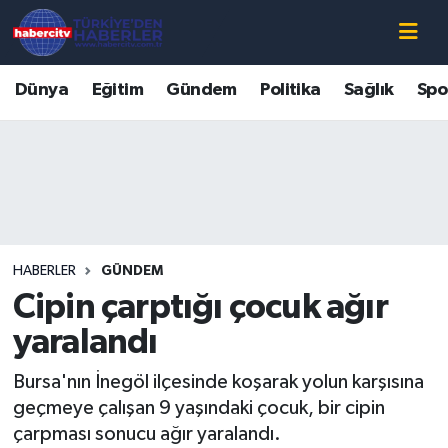
Nöbetçi Eczaneler
Dünya
Eğitim
Gündem
Politika
Sağlık
Spo
Hava Durumu
Muğla Namaz Vakitleri
Trafik Durumu
HABERLER
GÜNDEM
Süper Lig Puan Durumu ve Fikstür
Cipin çarptığı çocuk ağır
Tüm Manşetler
yaralandı
Bursa'nın İnegöl ilçesinde koşarak yolun karşısına
Son Dakika Haberleri
geçmeye çalışan 9 yaşındaki çocuk, bir cipin
çarpması sonucu ağır yaralandı.
Haber Arşivi