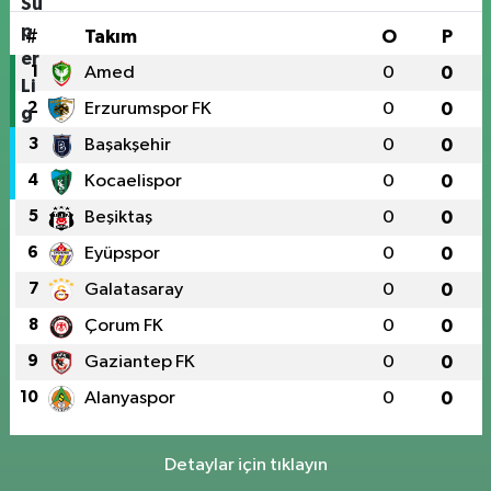
#
Takım
O
P
1
Amed
0
0
2
Erzurumspor FK
0
0
3
Başakşehir
0
0
4
Kocaelispor
0
0
5
Beşiktaş
0
0
6
Eyüpspor
0
0
7
Galatasaray
0
0
8
Çorum FK
0
0
9
Gaziantep FK
0
0
10
Alanyaspor
0
0
Detaylar için tıklayın