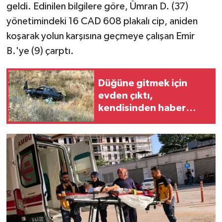
geldi. Edinilen bilgilere göre, Ümran D. (37)
yönetimindeki 16 CAD 608 plakalı cip, aniden
koşarak yolun karşısına geçmeye çalışan Emir
B.'ye (9) çarptı.
Düğüne gitmek için
evden çıktı,
kendisinden haber
alınamadı: Ölü bulundu