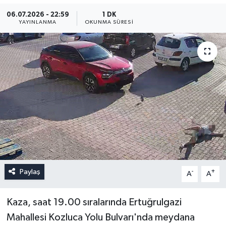
06.07.2026 - 22:59
1 DK
YAYINLANMA
OKUNMA SÜRESI
Paylaş
-
+
A
A
Kaza, saat 19.00 sıralarında Ertuğrulgazi
Mahallesi Kozluca Yolu Bulvarı'nda meydana