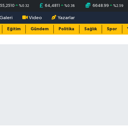
55,2510
64,4811
6648.99
%
0.32
%
0.38
%
2.59
Galeri
Video
Yazarlar
Eğitim
Gündem
Politika
Sağlık
Spor