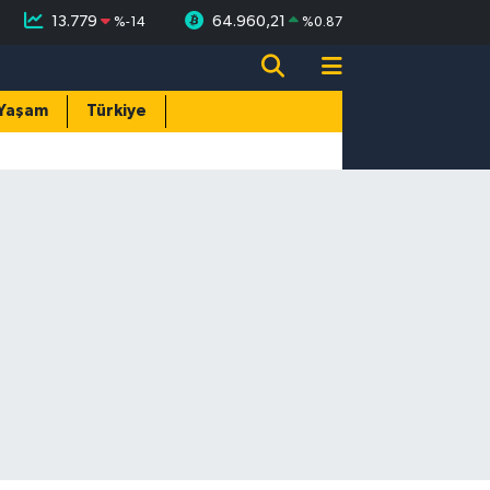
13.779
64.960,21
%
-14
%
0.87
Yaşam
Türkiye