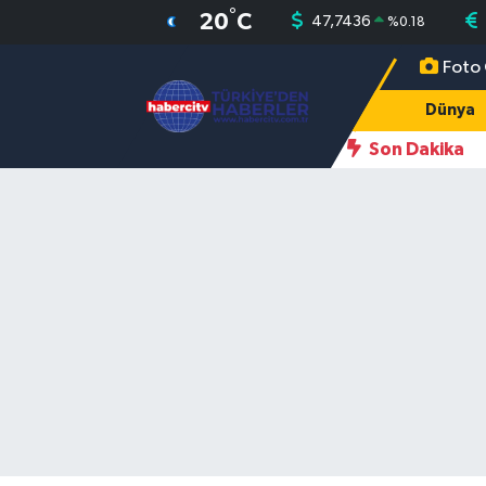
°
20
C
47,7436
%
0.18
Foto 
Nöbetçi Eczaneler
Dünya
Hava Durumu
Son Dakika
Muğla Namaz Vakitleri
Trafik Durumu
Süper Lig Puan Durumu ve Fikstür
Tüm Manşetler
Son Dakika Haberleri
Haber Arşivi