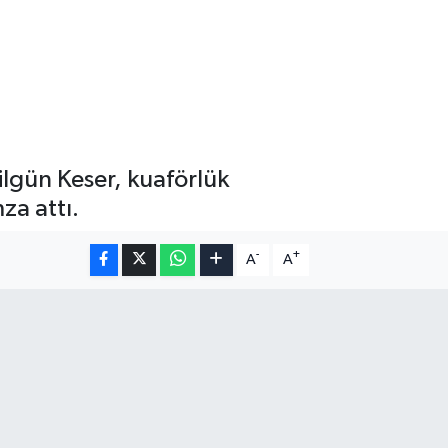
ilgün Keser, kuaförlük
za attı.
-
+
A
A