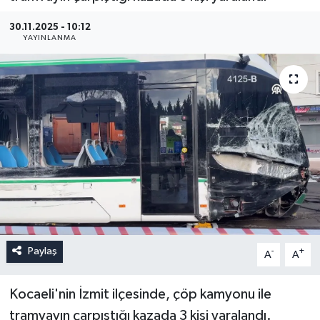
30.11.2025 - 10:12
YAYINLANMA
Paylaş
-
+
A
A
Kocaeli'nin İzmit ilçesinde, çöp kamyonu ile
tramvayın çarpıştığı kazada 3 kişi yaralandı.