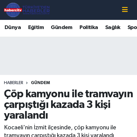
Nöbetçi Eczaneler
Dünya
Eğitim
Gündem
Politika
Sağlık
Spo
Hava Durumu
Muğla Namaz Vakitleri
Trafik Durumu
HABERLER
GÜNDEM
Süper Lig Puan Durumu ve Fikstür
Çöp kamyonu ile tramvayın
Tüm Manşetler
çarpıştığı kazada 3 kişi
yaralandı
Son Dakika Haberleri
Kocaeli'nin İzmit ilçesinde, çöp kamyonu ile
Haber Arşivi
tramvayın çarpıştığı kazada 3 kişi yaralandı