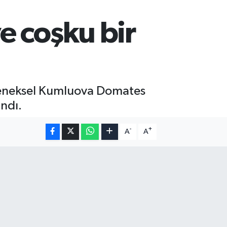
e coşku bir
eleneksel Kumluova Domates
andı.
-
+
A
A