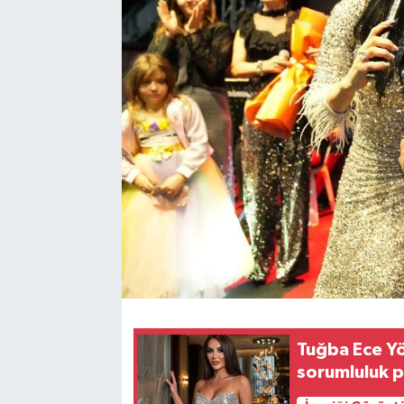
Tuğba Ece Yö
sorumluluk p