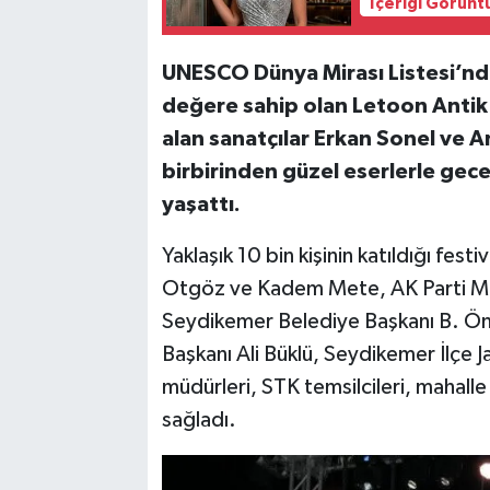
İçeriği Görünt
UNESCO Dünya Mirası Listesi’nde
değere sahip olan Letoon Antik
alan sanatçılar Erkan Sonel ve An
birbirinden güzel eserlerle gec
yaşattı.
Yaklaşık 10 bin kişinin katıldığı fest
Otgöz ve Kadem Mete, AK Parti Mu
Seydikemer Belediye Başkanı B. Önd
Başkanı Ali Büklü, Seydikemer İlçe 
müdürleri, STK temsilcileri, mahalle
sağladı.