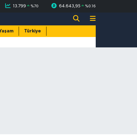
13.799
64.643,95
%
70
%
0.16
Yaşam
Türkiye