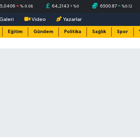
55,0406
64,2143
6500.87
%
-0.08
%
0
%
0.12
Galeri
Video
Yazarlar
Eğitim
Gündem
Politika
Sağlık
Spor