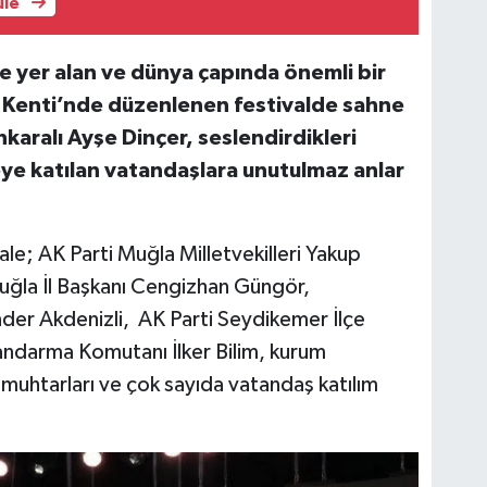
üle
 yer alan ve dünya çapında önemli bir
 Kenti’nde düzenlenen festivalde sahne
karalı Ayşe Dinçer, seslendirdikleri
eye katılan vatandaşlara unutulmaz anlar
ivale; AK Parti Muğla Milletvekilleri Yakup
ğla İl Başkanı Cengizhan Güngör,
er Akdenizli, AK Parti Seydikemer İlçe
Jandarma Komutanı İlker Bilim, kurum
 muhtarları ve çok sayıda vatandaş katılım