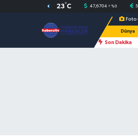
°
23
C
47,6704
%
0
Foto 
Nöbetçi Eczaneler
Dünya
Hava Durumu
Son Dakika
Muğla Namaz Vakitleri
Trafik Durumu
Süper Lig Puan Durumu ve Fikstür
Tüm Manşetler
Son Dakika Haberleri
Haber Arşivi