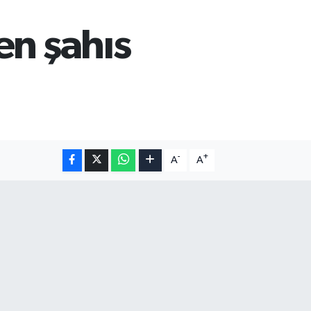
en şahıs
-
+
A
A