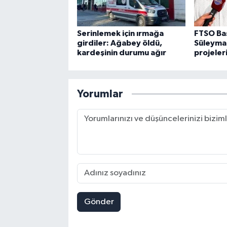
Serinlemek için ırmağa
FTSO Ba
girdiler: Ağabey öldü,
Süleyman
kardeşinin durumu ağır
projeler
Yorumlar
Gönder