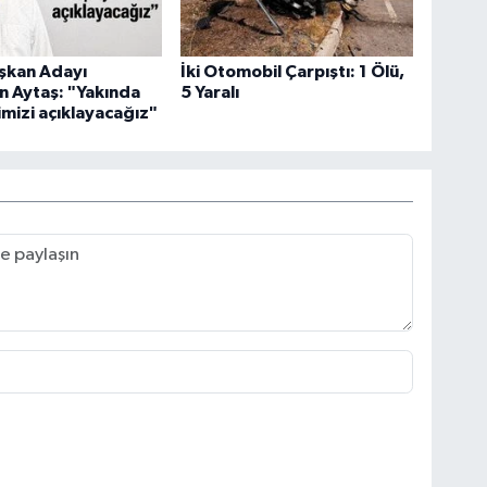
şkan Adayı
İki Otomobil Çarpıştı: 1 Ölü,
 Aytaş: "Yakında
5 Yaralı
imizi açıklayacağız"