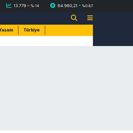
13.779
64.960,21
%
-14
%
0.87
Yaşam
Türkiye