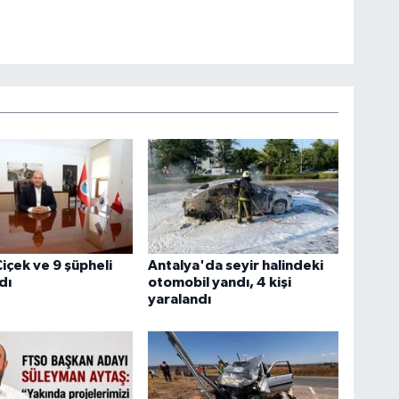
içek ve 9 şüpheli
Antalya'da seyir halindeki
dı
otomobil yandı, 4 kişi
yaralandı