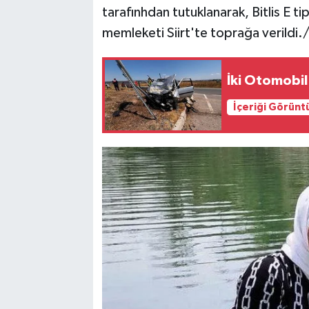
tarafınhdan tutuklanarak, Bitlis E t
memleketi Siirt'te toprağa verildi.
İki Otomobil 
İçeriği Görünt