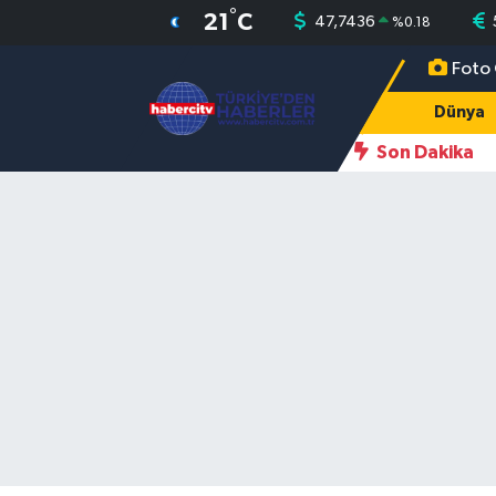
°
21
C
47,7436
%
0.18
Foto 
Nöbetçi Eczaneler
Dünya
Hava Durumu
Son Dakika
Muğla Namaz Vakitleri
Trafik Durumu
Süper Lig Puan Durumu ve Fikstür
Tüm Manşetler
Son Dakika Haberleri
Haber Arşivi