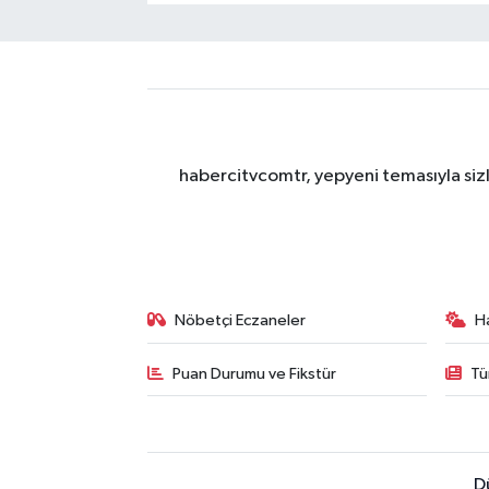
habercitvcomtr, yepyeni temasıyla sizl
Nöbetçi Eczaneler
H
Puan Durumu ve Fikstür
Tü
D