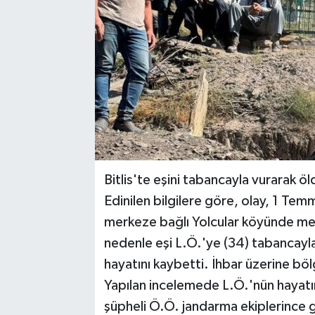
Bitlis'te eşini tabancayla vurarak öl
Edinilen bilgilere göre, olay, 1 Tem
merkeze bağlı Yolcular köyünde mey
nedenle eşi L.Ö.'ye (34) tabancayla
hayatını kaybetti. İhbar üzerine böl
Yapılan incelemede L.Ö.'nün hayatın
şüpheli Ö.Ö. jandarma ekiplerince g