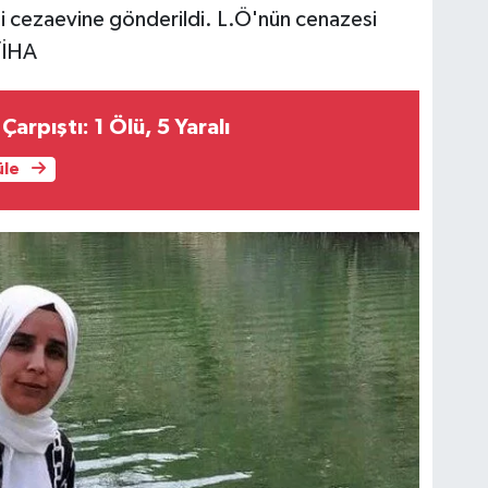
ipi cezaevine gönderildi. L.Ö'nün cenazesi
/İHA
Çarpıştı: 1 Ölü, 5 Yaralı
üle