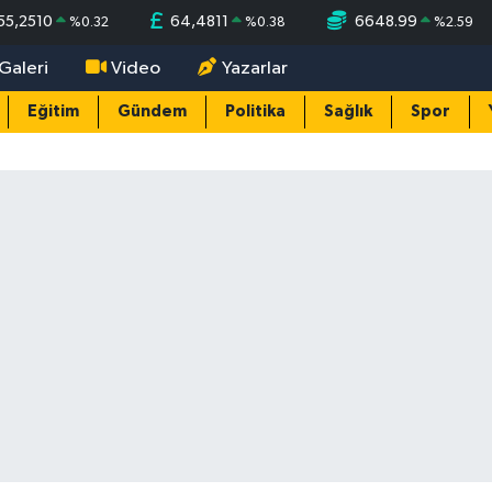
55,2510
64,4811
6648.99
%
0.32
%
0.38
%
2.59
Galeri
Video
Yazarlar
Eğitim
Gündem
Politika
Sağlık
Spor