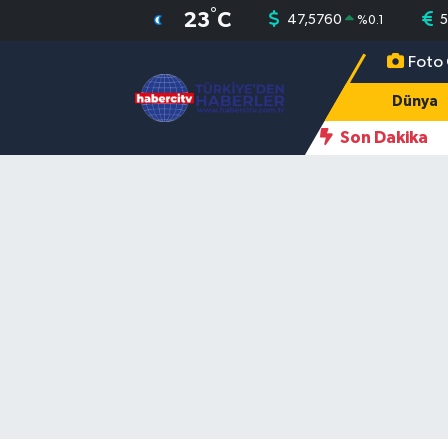
°
23
C
47,5760
5
%
0.1
Foto 
Nöbetçi Eczaneler
Dünya
Hava Durumu
Son Dakika
Muğla Namaz Vakitleri
Trafik Durumu
Süper Lig Puan Durumu ve Fikstür
Tüm Manşetler
Son Dakika Haberleri
Haber Arşivi