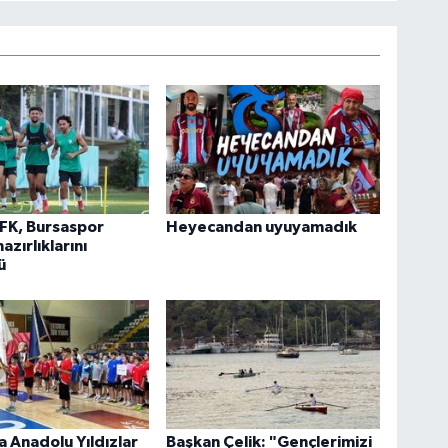
FK, Bursaspor
Heyecandan uyuyamadık
azırlıklarını
ü
 Anadolu Yıldızlar
Başkan Çelik: "Gençlerimizi