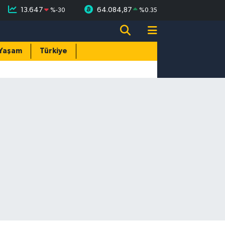
13.647
64.084,87
%
-30
%
0.35
Yaşam
Türkiye