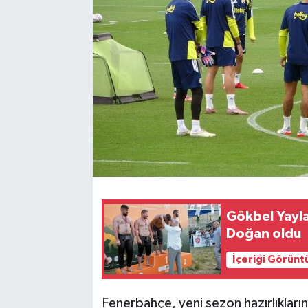
Gökbel Yayla
Doğan oldu
İçeriği Görünt
Fenerbahçe, yeni sezon hazırlıklar