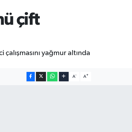
ü çift
ci çalışmasını yağmur altında
-
+
A
A