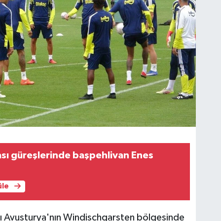
sı güreşlerinde başpehlivan Enes
üle
ını Avusturya'nın Windischgarsten bölgesinde