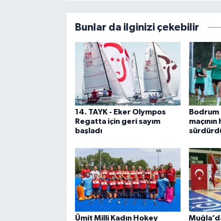
Bunlar da ilginizi çekebilir
14. TAYK - Eker Olympos
Bodrum 
Regatta için geri sayım
maçının h
başladı
sürdürd
Ümit Milli Kadın Hokey
Muğla’da