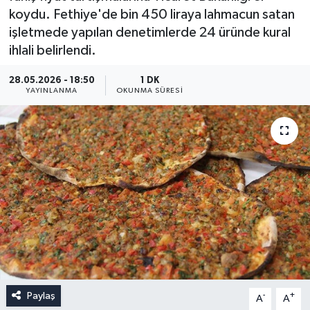
koydu. Fethiye'de bin 450 liraya lahmacun satan
işletmede yapılan denetimlerde 24 üründe kural
ihlali belirlendi.
28.05.2026 - 18:50
1 DK
YAYINLANMA
OKUNMA SÜRESI
Paylaş
-
+
A
A