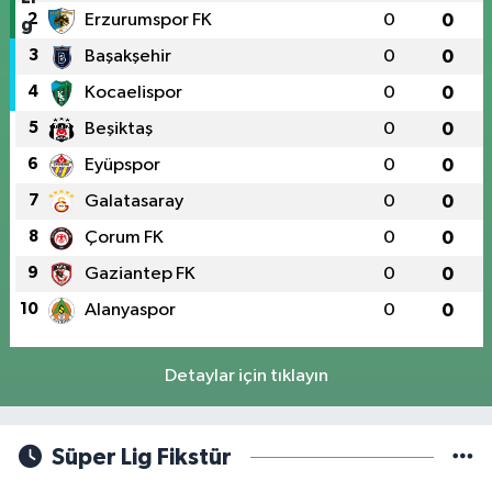
2
Erzurumspor FK
0
0
3
Başakşehir
0
0
4
Kocaelispor
0
0
5
Beşiktaş
0
0
6
Eyüpspor
0
0
7
Galatasaray
0
0
8
Çorum FK
0
0
9
Gaziantep FK
0
0
10
Alanyaspor
0
0
Detaylar için tıklayın
Süper Lig Fikstür