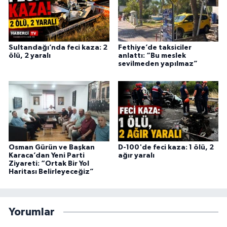
Sultandağı’nda feci kaza: 2
Fethiye’de taksiciler
ölü, 2 yaralı
anlattı: “Bu meslek
sevilmeden yapılmaz”
Osman Gürün ve Başkan
D-100'de feci kaza: 1 ölü, 2
Karaca’dan Yeni Parti
ağır yaralı
Ziyareti: “Ortak Bir Yol
Haritası Belirleyeceğiz”
Yorumlar