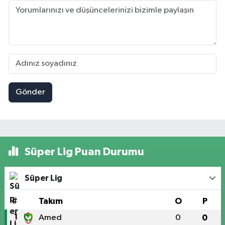
Gönder
Süper Lig Puan Durumu
Süper Lig
#
Takım
O
P
1
Amed
0
0