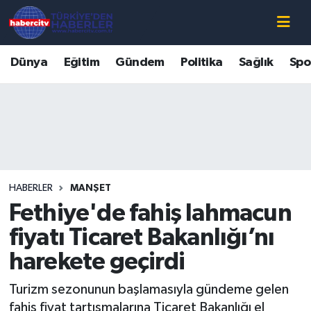
Nöbetçi Eczaneler
Dünya
Eğitim
Gündem
Politika
Sağlık
Spo
Hava Durumu
Muğla Namaz Vakitleri
Trafik Durumu
HABERLER
MANŞET
Süper Lig Puan Durumu ve Fikstür
Fethiye'de fahiş lahmacun
Tüm Manşetler
fiyatı Ticaret Bakanlığı’nı
harekete geçirdi
Son Dakika Haberleri
Turizm sezonunun başlamasıyla gündeme gelen
Haber Arşivi
fahiş fiyat tartışmalarına Ticaret Bakanlığı el