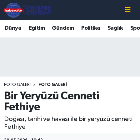
Nöbetçi Eczaneler
Dünya
Eğitim
Gündem
Politika
Sağlık
Spo
Hava Durumu
Muğla Namaz Vakitleri
Trafik Durumu
FOTO GALERI
FOTO GALERI
Süper Lig Puan Durumu ve Fikstür
Bir Yeryüzü Cenneti
Tüm Manşetler
Fethiye
Doğası, tarihi ve havası ile bir yeryüzü cenneti
Son Dakika Haberleri
Fethiye
Haber Arşivi