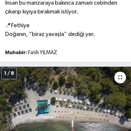
İnsan bu manzaraya bakınca zamanı cebinden
çıkarıp kıyıya bırakmak istiyor.
📍Fethiye
Doğanın, “biraz yavaşla” dediği yer.
Muhabir:
Fatih YILMAZ
1 / 8