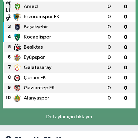
1
Amed
0
0
2
Erzurumspor FK
0
0
3
Başakşehir
0
0
4
Kocaelispor
0
0
5
Beşiktaş
0
0
6
Eyüpspor
0
0
7
Galatasaray
0
0
8
Çorum FK
0
0
9
Gaziantep FK
0
0
10
Alanyaspor
0
0
Detaylar için tıklayın