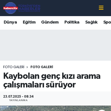
Nöbetçi Eczaneler
Dünya
Eğitim
Gündem
Politika
Sağlık
Spo
Hava Durumu
Muğla Namaz Vakitleri
Trafik Durumu
FOTO GALERI
FOTO GALERI
Süper Lig Puan Durumu ve Fikstür
Kaybolan genç kızı arama
Tüm Manşetler
çalışmaları sürüyor
Son Dakika Haberleri
23.07.2025 - 08:34
YAYINLANMA
Haber Arşivi