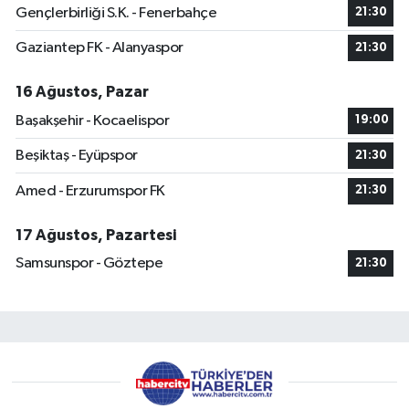
Gençlerbirliği S.K. - Fenerbahçe
21:30
Gaziantep FK - Alanyaspor
21:30
16 Ağustos, Pazar
Başakşehir - Kocaelispor
19:00
Beşiktaş - Eyüpspor
21:30
Amed - Erzurumspor FK
21:30
17 Ağustos, Pazartesi
Samsunspor - Göztepe
21:30