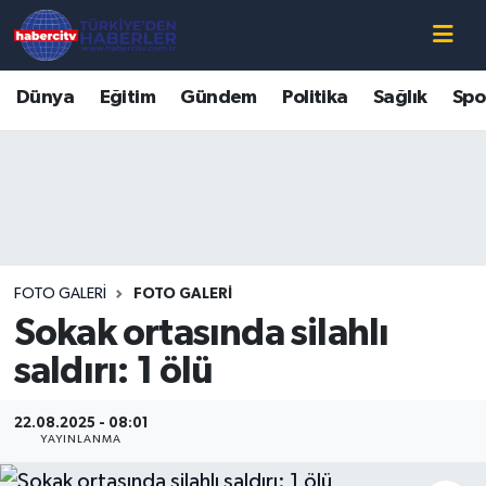
Nöbetçi Eczaneler
Dünya
Eğitim
Gündem
Politika
Sağlık
Spo
Hava Durumu
Muğla Namaz Vakitleri
Trafik Durumu
FOTO GALERI
FOTO GALERI
Süper Lig Puan Durumu ve Fikstür
Sokak ortasında silahlı
Tüm Manşetler
saldırı: 1 ölü
Son Dakika Haberleri
22.08.2025 - 08:01
YAYINLANMA
Haber Arşivi