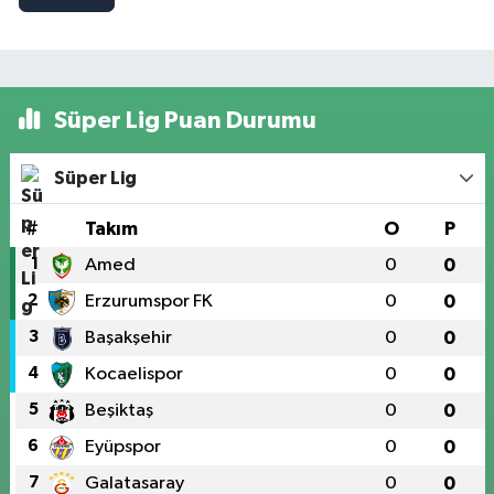
Süper Lig Puan Durumu
Süper Lig
#
Takım
O
P
1
Amed
0
0
2
Erzurumspor FK
0
0
3
Başakşehir
0
0
4
Kocaelispor
0
0
5
Beşiktaş
0
0
6
Eyüpspor
0
0
7
Galatasaray
0
0