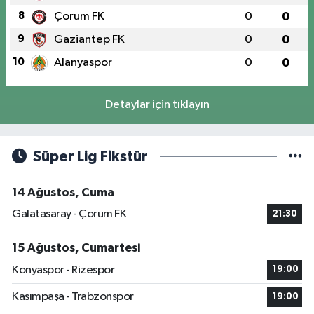
8
Çorum FK
0
0
9
Gaziantep FK
0
0
10
Alanyaspor
0
0
Detaylar için tıklayın
Süper Lig Fikstür
14 Ağustos, Cuma
Galatasaray - Çorum FK
21:30
15 Ağustos, Cumartesi
Konyaspor - Rizespor
19:00
Kasımpaşa - Trabzonspor
19:00