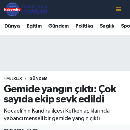
Nöbetçi Eczaneler
Dünya
Eğitim
Gündem
Politika
Sağlık
Spo
Hava Durumu
Muğla Namaz Vakitleri
Trafik Durumu
HABERLER
GÜNDEM
Süper Lig Puan Durumu ve Fikstür
Gemide yangın çıktı: Çok
Tüm Manşetler
sayıda ekip sevk edildi
Kocaeli’nin Kandıra ilçesi Kefken açıklarında
Son Dakika Haberleri
yabancı menşeli bir gemide yangın çıktı
Haber Arşivi