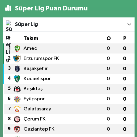
Süper Lig Puan Durumu
Süper Lig
#
Takım
O
P
1
Amed
0
0
2
Erzurumspor FK
0
0
3
Başakşehir
0
0
4
Kocaelispor
0
0
5
Beşiktaş
0
0
6
Eyüpspor
0
0
7
Galatasaray
0
0
8
Çorum FK
0
0
9
Gaziantep FK
0
0