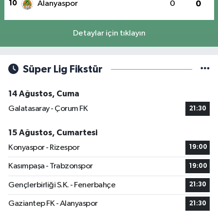
10
Alanyaspor
0
0
Detaylar için tıklayın
Süper Lig Fikstür
14 Ağustos, Cuma
Galatasaray - Çorum FK
21:30
15 Ağustos, Cumartesi
Konyaspor - Rizespor
19:00
Kasımpaşa - Trabzonspor
19:00
Gençlerbirliği S.K. - Fenerbahçe
21:30
Gaziantep FK - Alanyaspor
21:30