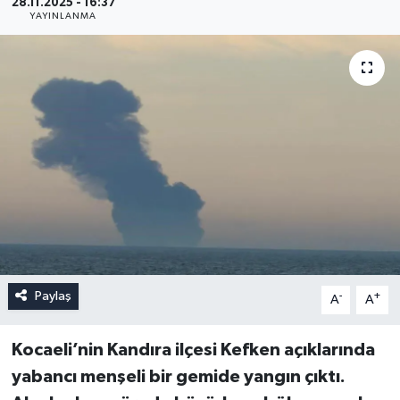
28.11.2025 - 16:37
YAYINLANMA
Paylaş
-
+
A
A
Kocaeli’nin Kandıra ilçesi Kefken açıklarında
yabancı menşeli bir gemide yangın çıktı.