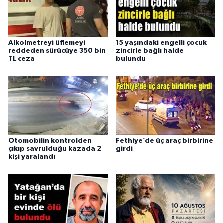
Alkolmetreyi üflemeyi
15 yaşındaki engelli çocuk
reddeden sürücüye 350 bin
zincirle bağlı halde
TL ceza
bulundu
Otomobilin kontrolden
Fethiye’de üç araç birbirine
çıkıp savrulduğu kazada 2
girdi
kişi yaralandı