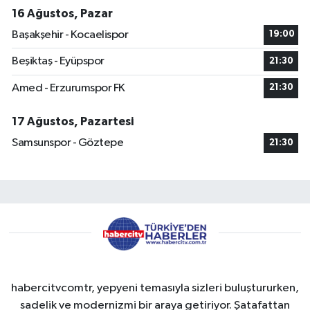
16 Ağustos, Pazar
Başakşehir - Kocaelispor
19:00
Beşiktaş - Eyüpspor
21:30
Amed - Erzurumspor FK
21:30
17 Ağustos, Pazartesi
Samsunspor - Göztepe
21:30
habercitvcomtr, yepyeni temasıyla sizleri buluştururken,
sadelik ve modernizmi bir araya getiriyor. Şatafattan