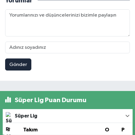
Yorumlar
Gönder
Süper Lig Puan Durumu
Süper Lig
#
Takım
O
P