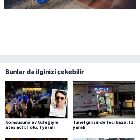
Bunlar da ilginizi çekebilir
Komşusuna av tüfeğiyle
Tünel girişinde feci kaza: 12
ateş açtı: 1 ölü, 1 yaralı
yaralı