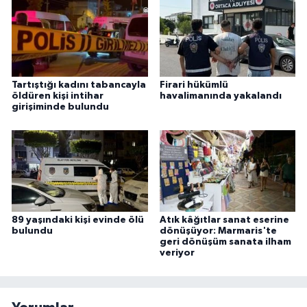
Tartıştığı kadını tabancayla
Firari hükümlü
öldüren kişi intihar
havalimanında yakalandı
girişiminde bulundu
89 yaşındaki kişi evinde ölü
Atık kâğıtlar sanat eserine
bulundu
dönüşüyor: Marmaris'te
geri dönüşüm sanata ilham
veriyor