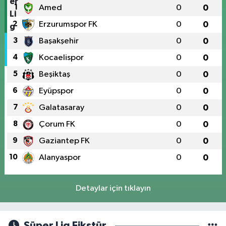
1
Amed
0
0
2
Erzurumspor FK
0
0
3
Başakşehir
0
0
4
Kocaelispor
0
0
5
Beşiktaş
0
0
6
Eyüpspor
0
0
7
Galatasaray
0
0
8
Çorum FK
0
0
9
Gaziantep FK
0
0
10
Alanyaspor
0
0
Detaylar için tıklayın
Süper Lig Fikstür