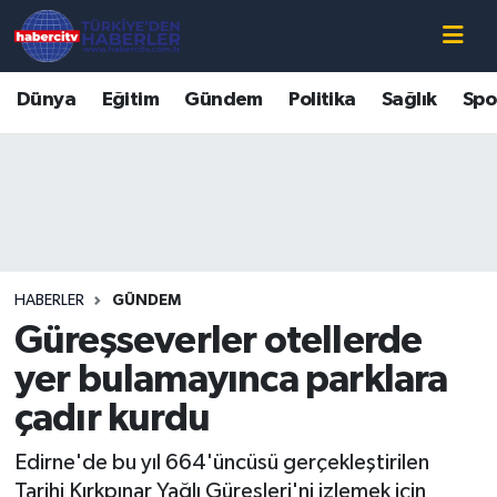
Nöbetçi Eczaneler
Dünya
Eğitim
Gündem
Politika
Sağlık
Spo
Hava Durumu
Muğla Namaz Vakitleri
Trafik Durumu
HABERLER
GÜNDEM
Süper Lig Puan Durumu ve Fikstür
Güreşseverler otellerde
Tüm Manşetler
yer bulamayınca parklara
çadır kurdu
Son Dakika Haberleri
Edirne'de bu yıl 664'üncüsü gerçekleştirilen
Haber Arşivi
Tarihi Kırkpınar Yağlı Güreşleri'ni izlemek için