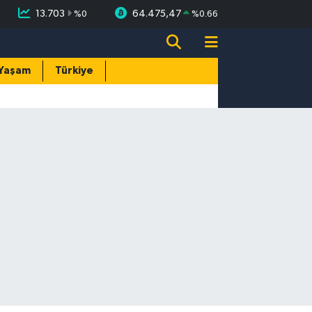
13.703
64.475,47
%
0
%
0.66
Yaşam
Türkiye