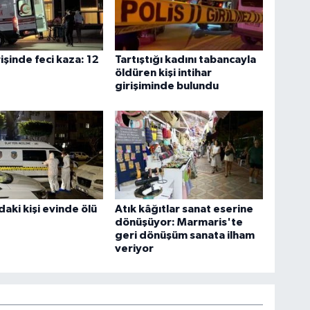
işinde feci kaza: 12
Tartıştığı kadını tabancayla
öldüren kişi intihar
girişiminde bulundu
daki kişi evinde ölü
Atık kâğıtlar sanat eserine
dönüşüyor: Marmaris'te
geri dönüşüm sanata ilham
veriyor