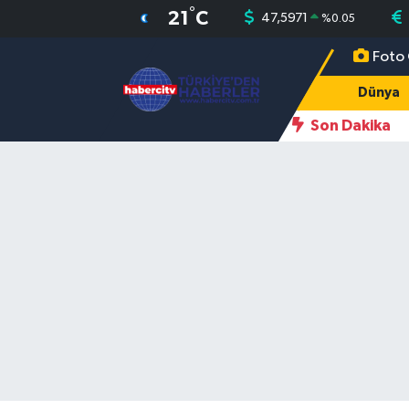
°
21
C
47,5971
%
0.05
Foto 
Nöbetçi Eczaneler
Dünya
Hava Durumu
Son Dakika
Muğla Namaz Vakitleri
Trafik Durumu
Süper Lig Puan Durumu ve Fikstür
Tüm Manşetler
Son Dakika Haberleri
Haber Arşivi