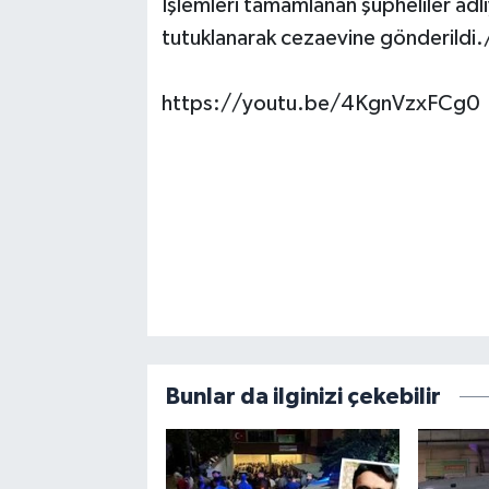
İşlemleri tamamlanan şüpheliler adl
tutuklanarak cezaevine gönderildi
https://youtu.be/4KgnVzxFCg0
Bunlar da ilginizi çekebilir