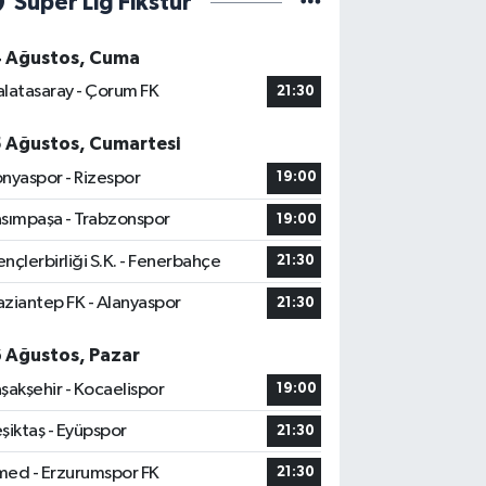
Süper Lig Fikstür
4 Ağustos, Cuma
latasaray - Çorum FK
21:30
5 Ağustos, Cumartesi
nyaspor - Rizespor
19:00
sımpaşa - Trabzonspor
19:00
nçlerbirliği S.K. - Fenerbahçe
21:30
ziantep FK - Alanyaspor
21:30
6 Ağustos, Pazar
şakşehir - Kocaelispor
19:00
şiktaş - Eyüpspor
21:30
ed - Erzurumspor FK
21:30