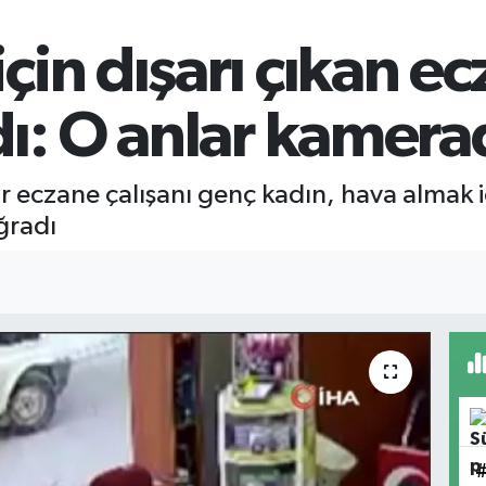
çin dışarı çıkan ec
dı: O anlar kamera
r eczane çalışanı genç kadın, hava almak içi
uğradı