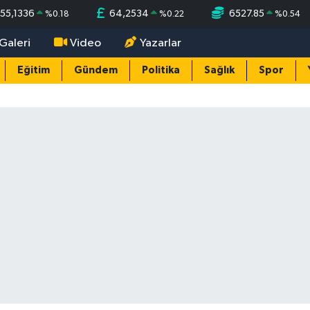
55,1336
64,2534
6527.85
%
0.18
%
0.22
%
0.54
Galeri
Video
Yazarlar
Eğitim
Gündem
Politika
Sağlık
Spor