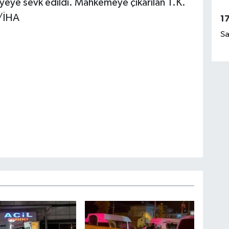
iyeye sevk edildi. Mahkemeye çıkarılan T.K.
./İHA
1
Sa