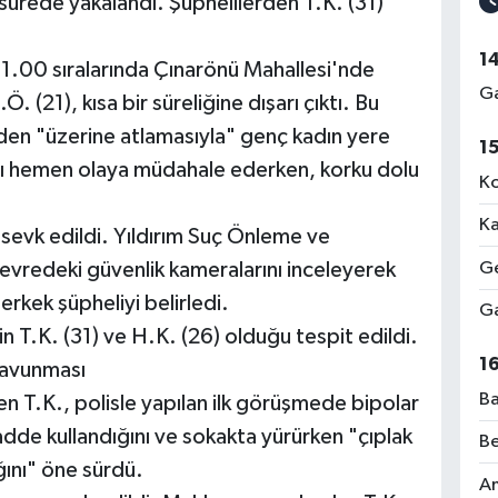
sürede yakalandı. Şüphelilerden T.K. (31)
1
11.00 sıralarında Çınarönü Mahallesi'nde
Ga
(21), kısa bir süreliğine dışarı çıktı. Bu
niden "üzerine atlamasıyla" genç kadın yere
1
şı hemen olaya müdahale ederken, korku dolu
Ko
Ka
i sevk edildi. Yıldırım Suç Önleme ve
Ge
çevredeki güvenlik kameralarını inceleyerek
erkek şüpheliyi belirledi.
Ga
in T.K. (31) ve H.K. (26) olduğu tespit edildi.
1
savunması
Ba
en T.K., polisle yapılan ilk görüşmede bipolar
dde kullandığını ve sokakta yürürken "çıplak
Be
ğını" öne sürdü.
Am