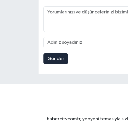
Gönder
habercitvcomtr, yepyeni temasıyla sizl