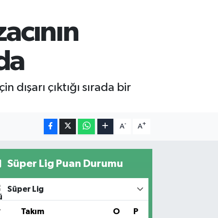
zacının
da
n dışarı çıktığı sırada bir
-
+
A
A
Süper Lig Puan Durumu
Süper Lig
#
Takım
O
P