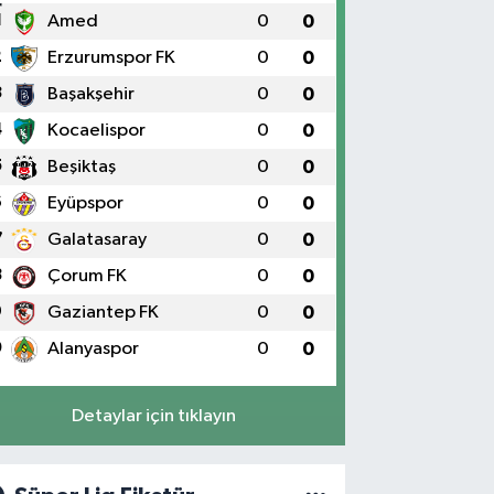
1
Amed
0
0
2
Erzurumspor FK
0
0
3
Başakşehir
0
0
4
Kocaelispor
0
0
5
Beşiktaş
0
0
6
Eyüpspor
0
0
7
Galatasaray
0
0
8
Çorum FK
0
0
9
Gaziantep FK
0
0
0
Alanyaspor
0
0
Detaylar için tıklayın