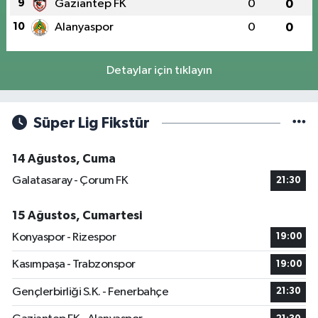
9
Gaziantep FK
0
0
10
Alanyaspor
0
0
Detaylar için tıklayın
Süper Lig Fikstür
14 Ağustos, Cuma
Galatasaray - Çorum FK
21:30
15 Ağustos, Cumartesi
Konyaspor - Rizespor
19:00
Kasımpaşa - Trabzonspor
19:00
Gençlerbirliği S.K. - Fenerbahçe
21:30