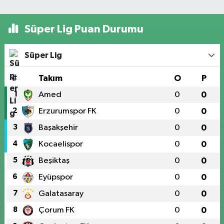
Süper Lig Puan Durumu
Süper Lig
#
Takım
O
P
1
Amed
0
0
2
Erzurumspor FK
0
0
3
Başakşehir
0
0
4
Kocaelispor
0
0
5
Beşiktaş
0
0
6
Eyüpspor
0
0
7
Galatasaray
0
0
8
Çorum FK
0
0