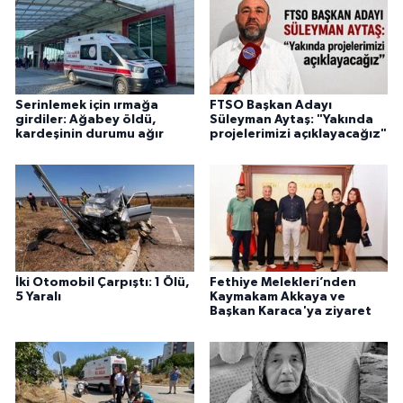
Serinlemek için ırmağa
FTSO Başkan Adayı
girdiler: Ağabey öldü,
Süleyman Aytaş: "Yakında
kardeşinin durumu ağır
projelerimizi açıklayacağız"
İki Otomobil Çarpıştı: 1 Ölü,
Fethiye Melekleri’nden
5 Yaralı
Kaymakam Akkaya ve
Başkan Karaca'ya ziyaret