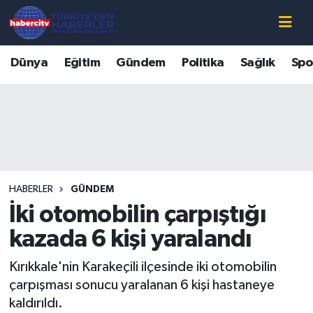
Nöbetçi Eczaneler
Dünya
Eğitim
Gündem
Politika
Sağlık
Spo
Hava Durumu
Muğla Namaz Vakitleri
Trafik Durumu
HABERLER
GÜNDEM
Süper Lig Puan Durumu ve Fikstür
İki otomobilin çarpıştığı
Tüm Manşetler
kazada 6 kişi yaralandı
Kırıkkale'nin Karakeçili ilçesinde iki otomobilin
Son Dakika Haberleri
çarpışması sonucu yaralanan 6 kişi hastaneye
kaldırıldı.
Haber Arşivi