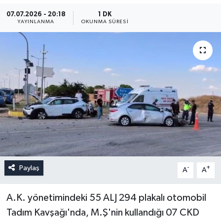
07.07.2026 - 20:18
1 DK
YAYINLANMA
OKUNMA SÜRESI
Paylaş
-
+
A
A
A.K. yönetimindeki 55 ALJ 294 plakalı otomobil
Tadım Kavşağı'nda, M.Ş'nin kullandığı 07 CKD