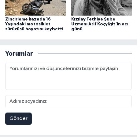
Zincirleme kazada 16
Kızılay Fethiye Şube
Yaşındaki motosiklet
Uzmanı Arif Koçyiğit'in acı
sürücüsü hayatını kaybetti
günü
Yorumlar
Gönder