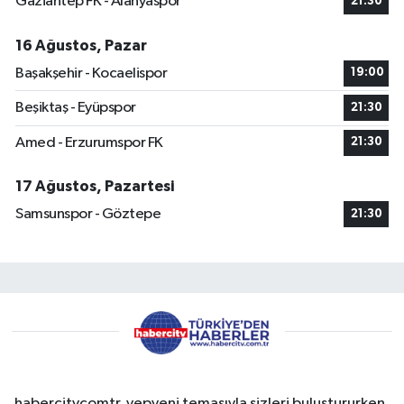
Gaziantep FK - Alanyaspor
21:30
16 Ağustos, Pazar
Başakşehir - Kocaelispor
19:00
Beşiktaş - Eyüpspor
21:30
Amed - Erzurumspor FK
21:30
17 Ağustos, Pazartesi
Samsunspor - Göztepe
21:30
habercitvcomtr, yepyeni temasıyla sizleri buluştururken,