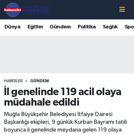
Nöbetçi Eczaneler
Dünya
Eğitim
Gündem
Politika
Sağlık
Spo
Hava Durumu
Muğla Namaz Vakitleri
Trafik Durumu
HABERLER
GÜNDEM
Süper Lig Puan Durumu ve Fikstür
İl genelinde 119 acil olaya
Tüm Manşetler
müdahale edildi
Muğla Büyükşehir Belediyesi İtfaiye Dairesi
Son Dakika Haberleri
Başkanlığı ekipleri, 9 günlük Kurban Bayramı tatili
boyunca il genelinde meydana gelen 119 olaya
Haber Arşivi