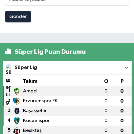
Gönder
Süper Lig Puan Durumu
Süper Lig
#
Takım
O
P
1
Amed
0
0
2
Erzurumspor FK
0
0
3
Başakşehir
0
0
4
Kocaelispor
0
0
5
Beşiktaş
0
0