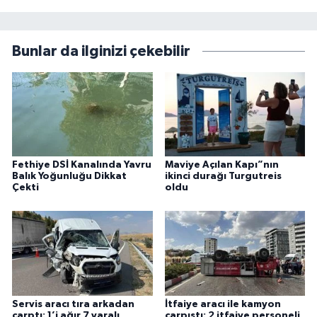
Bunlar da ilginizi çekebilir
Fethiye DSİ Kanalında Yavru
Maviye Açılan Kapı”nın
Balık Yoğunluğu Dikkat
ikinci durağı Turgutreis
Çekti
oldu
Servis aracı tıra arkadan
İtfaiye aracı ile kamyon
çarptı: 1’i ağır 7 yaralı
çarpıştı: 2 itfaiye personeli