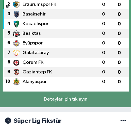
2
Erzurumspor FK
0
0
3
Başakşehir
0
0
4
Kocaelispor
0
0
5
Beşiktaş
0
0
6
Eyüpspor
0
0
7
Galatasaray
0
0
8
Çorum FK
0
0
9
Gaziantep FK
0
0
10
Alanyaspor
0
0
Detaylar için tıklayın
Süper Lig Fikstür