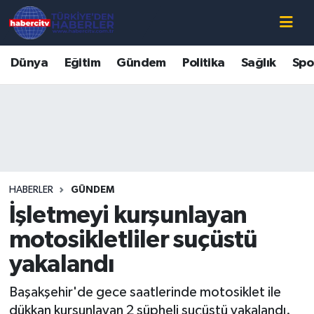
Nöbetçi Eczaneler
Dünya
Eğitim
Gündem
Politika
Sağlık
Spo
Hava Durumu
Muğla Namaz Vakitleri
Trafik Durumu
HABERLER
GÜNDEM
Süper Lig Puan Durumu ve Fikstür
İşletmeyi kurşunlayan
Tüm Manşetler
motosikletliler suçüstü
yakalandı
Son Dakika Haberleri
Başakşehir'de gece saatlerinde motosiklet ile
Haber Arşivi
dükkan kurşunlayan 2 şüpheli suçüstü yakalandı.