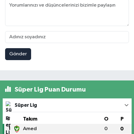
Gönder
Süper Lig Puan Durumu
Süper Lig
#
Takım
O
P
1
Amed
0
0