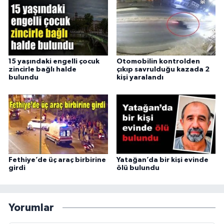
15 yaşındaki engelli çocuk
Otomobilin kontrolden
zincirle bağlı halde
çıkıp savrulduğu kazada 2
bulundu
kişi yaralandı
Fethiye’de üç araç birbirine
Yatağan’da bir kişi evinde
girdi
ölü bulundu
Yorumlar