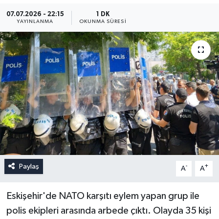
07.07.2026 - 22:15
1 DK
YAYINLANMA
OKUNMA SÜRESI
Paylaş
-
+
A
A
Eskişehir'de NATO karşıtı eylem yapan grup ile
polis ekipleri arasında arbede çıktı. Olayda 35 kişi