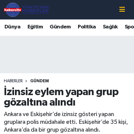
Nöbetçi Eczaneler
Dünya
Eğitim
Gündem
Politika
Sağlık
Spo
Hava Durumu
Muğla Namaz Vakitleri
Trafik Durumu
HABERLER
GÜNDEM
Süper Lig Puan Durumu ve Fikstür
İzinsiz eylem yapan grup
Tüm Manşetler
gözaltına alındı
Ankara ve Eskişehir’de izinsiz gösteri yapan
Son Dakika Haberleri
gruplara polis müdahale etti. Eskişehir’de 35 kişi,
Ankara’da da bir grup gözaltına alındı.
Haber Arşivi