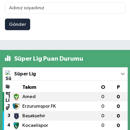
Gönder
Süper Lig Puan Durumu
Süper Lig
#
Takım
O
P
1
Amed
0
0
2
Erzurumspor FK
0
0
3
Başakşehir
0
0
4
Kocaelispor
0
0