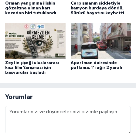
Orman yangınına ilişkin
Çarpışmanın şiddetiyle
gözaltına alınan karı
kamyon hurdaya döndü,
kocadan biri tutuklandı
Sürücü hayatını kaybetti
Zeytin çiçeği uluslararası
Apartman dairesinde
kısa film Yarışması için
patlama: 1’i ağır 2 yaralı
başvurular başladı
Yorumlar