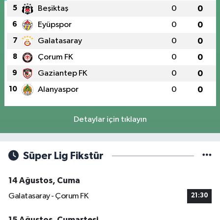
5
Beşiktaş
0
0
6
Eyüpspor
0
0
7
Galatasaray
0
0
8
Çorum FK
0
0
9
Gaziantep FK
0
0
10
Alanyaspor
0
0
Detaylar için tıklayın
Süper Lig Fikstür
14 Ağustos, Cuma
Galatasaray - Çorum FK
21:30
15 Ağustos, Cumartesi