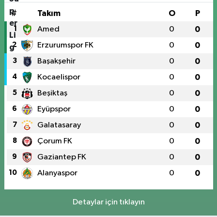
#
Takım
O
P
1
Amed
0
0
2
Erzurumspor FK
0
0
3
Başakşehir
0
0
4
Kocaelispor
0
0
5
Beşiktaş
0
0
6
Eyüpspor
0
0
7
Galatasaray
0
0
8
Çorum FK
0
0
9
Gaziantep FK
0
0
10
Alanyaspor
0
0
Detaylar için tıklayın