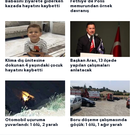
Babasını ziyarete giderken
Fethiye’de Polis
kazada hayatını kaybetti
memurundan örnek
davranış
Klima dış ünitesine
Başkan Aras, 13 ilçede
dokunan 4 yaşındaki çocuk
yapılan çalışmaları
hayatını kaybetti
anlatacak
Otomobil uçuruma
Boru döşeme çalışmasında
yuvarlandı: 1 ölü, 2 yaralı
göçük: 1 ölü, 1 ağır yaralı