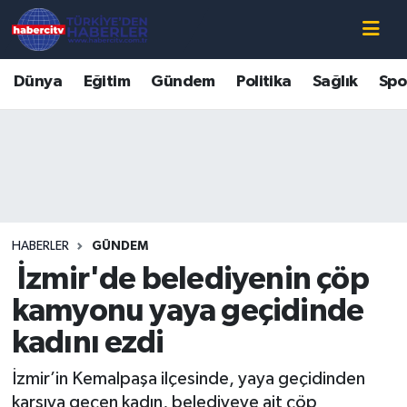
Nöbetçi Eczaneler
Dünya
Eğitim
Gündem
Politika
Sağlık
Spo
Hava Durumu
Muğla Namaz Vakitleri
Trafik Durumu
HABERLER
GÜNDEM
Süper Lig Puan Durumu ve Fikstür
İzmir'de belediyenin çöp
Tüm Manşetler
kamyonu yaya geçidinde
kadını ezdi
Son Dakika Haberleri
İzmir’in Kemalpaşa ilçesinde, yaya geçidinden
Haber Arşivi
karşıya geçen kadın, belediyeye ait çöp