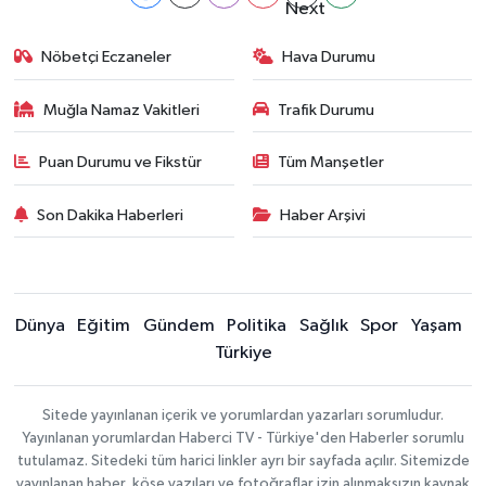
Nöbetçi Eczaneler
Hava Durumu
Muğla Namaz Vakitleri
Trafik Durumu
Puan Durumu ve Fikstür
Tüm Manşetler
Son Dakika Haberleri
Haber Arşivi
Dünya
Eğitim
Gündem
Politika
Sağlık
Spor
Yaşam
Türkiye
Sitede yayınlanan içerik ve yorumlardan yazarları sorumludur.
Yayınlanan yorumlardan Haberci TV - Türkiye'den Haberler sorumlu
tutulamaz. Sitedeki tüm harici linkler ayrı bir sayfada açılır. Sitemizde
yayınlanan haber, köşe yazıları ve fotoğraflar izin alınmaksızın kaynak