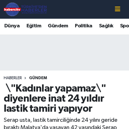
Nöbetçi Eczaneler
Dünya
Eğitim
Gündem
Politika
Sağlık
Spo
Hava Durumu
Muğla Namaz Vakitleri
Trafik Durumu
HABERLER
GÜNDEM
Süper Lig Puan Durumu ve Fikstür
\"Kadınlar yapamaz\"
Tüm Manşetler
diyenlere inat 24 yıldır
lastik tamiri yapıyor
Son Dakika Haberleri
Serap usta, lastik tamirciliğinde 24 yılını geride
Haber Arşivi
bıraktı Malatya'da yaşayan 42 yaşındaki Serap