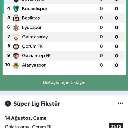
4
Kocaelispor
0
0
5
Beşiktaş
0
0
6
Eyüpspor
0
0
7
Galatasaray
0
0
8
Çorum FK
0
0
9
Gaziantep FK
0
0
10
Alanyaspor
0
0
Detaylar için tıklayın
Süper Lig Fikstür
14 Ağustos, Cuma
Galatasaray - Çorum FK
21:30