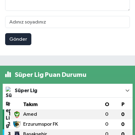
Gönder
Süper Lig Puan Durumu
Süper Lig
#
Takım
O
P
1
Amed
0
0
2
Erzurumspor FK
0
0
3
Başakşehir
0
0