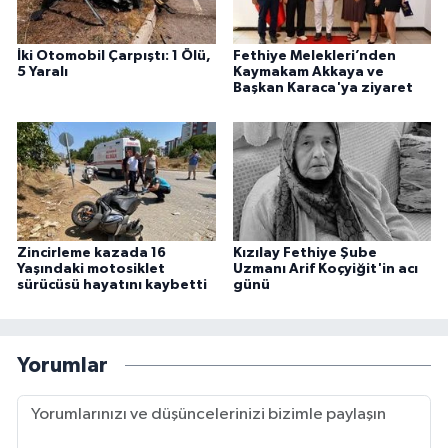
İki Otomobil Çarpıştı: 1 Ölü,
Fethiye Melekleri’nden
5 Yaralı
Kaymakam Akkaya ve
Başkan Karaca'ya ziyaret
Zincirleme kazada 16
Kızılay Fethiye Şube
Yaşındaki motosiklet
Uzmanı Arif Koçyiğit'in acı
sürücüsü hayatını kaybetti
günü
Yorumlar