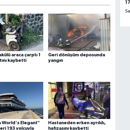
1
Sa
akülü araca çarptı 1
Geri dönüşüm deposunda
tını kaybetti
yangın
 World's Elegant"
Hastaneden erken ayrıldı,
eri 193 yolcuyla
hafızasını kaybetti