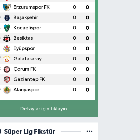
2
Erzurumspor FK
0
0
3
Başakşehir
0
0
4
Kocaelispor
0
0
5
Beşiktaş
0
0
6
Eyüpspor
0
0
7
Galatasaray
0
0
8
Çorum FK
0
0
9
Gaziantep FK
0
0
0
Alanyaspor
0
0
Detaylar için tıklayın
Süper Lig Fikstür