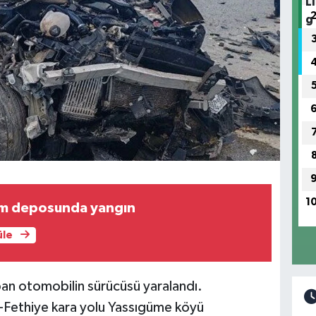
1
m deposunda yangın
üle
n otomobilin sürücüsü yaralandı.
r-Fethiye kara yolu Yassıgüme köyü