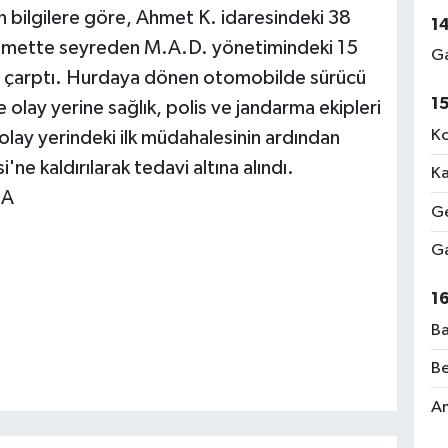
n bilgilere göre, Ahmet K. idaresindeki 38
1
ikamette seyreden M.A.D. yönetimindeki 15
Ga
 çarptı. Hurdaya dönen otomobilde sürücü
1
 olay yerine sağlık, polis ve jandarma ekipleri
Ko
n olay yerindeki ilk müdahalesinin ardından
e kaldırılarak tedavi altına alındı.
Ka
HA
Ge
Ga
1
Ba
Be
Am