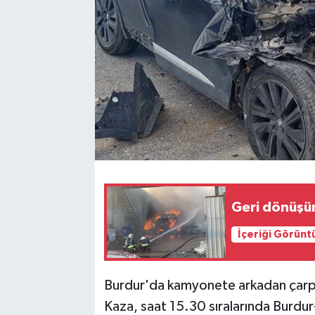
Geri dönüşü
İçeriği Görünt
Burdur'da kamyonete arkadan çarpa
Kaza, saat 15.30 sıralarında Burdu