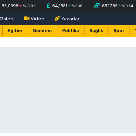
55,0398
64,1581
6527.85
%
-0.02
%
0.16
%
0.54
Galeri
Video
Yazarlar
Eğitim
Gündem
Politika
Sağlık
Spor