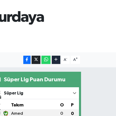
hurdaya
-
+
A
A
Süper Lig Puan Durumu
Süper Lig
#
Takım
O
P
1
Amed
0
0