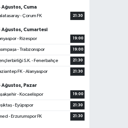
4 Ağustos, Cuma
latasaray - Çorum FK
21:30
5 Ağustos, Cumartesi
nyaspor - Rizespor
19:00
sımpaşa - Trabzonspor
19:00
nçlerbirliği S.K. - Fenerbahçe
21:30
ziantep FK - Alanyaspor
21:30
6 Ağustos, Pazar
şakşehir - Kocaelispor
19:00
şiktaş - Eyüpspor
21:30
ed - Erzurumspor FK
21:30