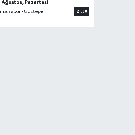
7 Ağustos, Pazartesi
msunspor - Göztepe
21:30