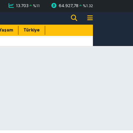
13.703
64.927,78
%
11
%
1.32
Yaşam
Türkiye