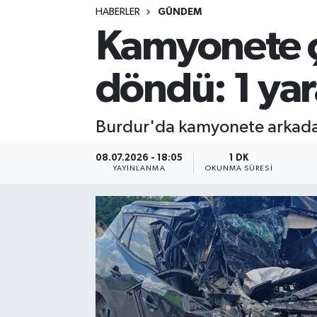
HABERLER
GÜNDEM
Kamyonete ç
döndü: 1 yar
Burdur'da kamyonete arkadan
08.07.2026 - 18:05
1 DK
YAYINLANMA
OKUNMA SÜRESI