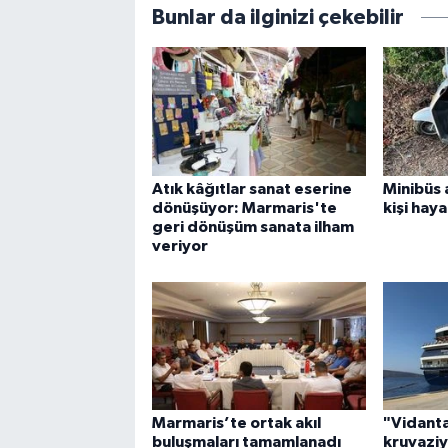
Bunlar da ilginizi çekebilir
Atık kâğıtlar sanat eserine
Minibüs 
dönüşüyor: Marmaris'te
kişi haya
geri dönüşüm sanata ilham
veriyor
Marmaris’te ortak akıl
"Vidanta
buluşmaları tamamlanadı
kruvaziy