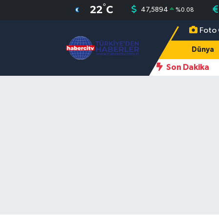
°
22
C
47,5894
%
0.08
Foto 
Nöbetçi Eczaneler
Dünya
Hava Durumu
Son Dakika
Muğla Namaz Vakitleri
Trafik Durumu
Süper Lig Puan Durumu ve Fikstür
Tüm Manşetler
Son Dakika Haberleri
Haber Arşivi