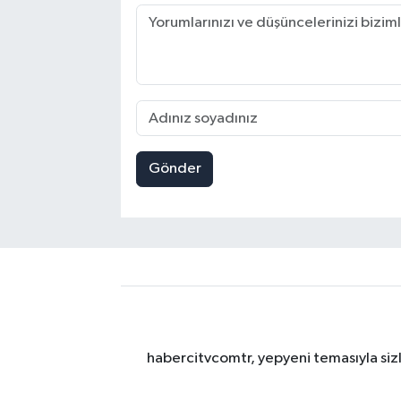
Gönder
habercitvcomtr, yepyeni temasıyla sizl