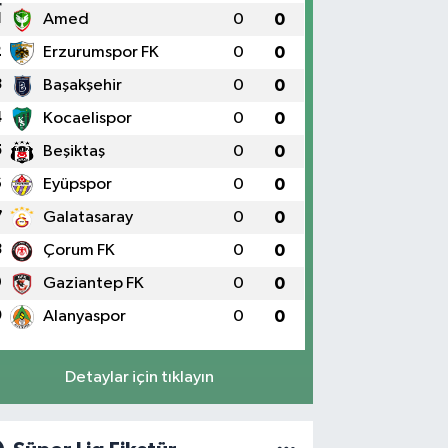
1
Amed
0
0
2
Erzurumspor FK
0
0
3
Başakşehir
0
0
4
Kocaelispor
0
0
5
Beşiktaş
0
0
6
Eyüpspor
0
0
7
Galatasaray
0
0
8
Çorum FK
0
0
9
Gaziantep FK
0
0
0
Alanyaspor
0
0
Detaylar için tıklayın