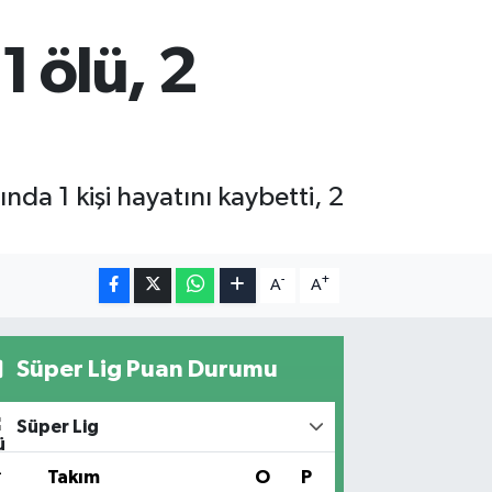
1 ölü, 2
ında 1 kişi hayatını kaybetti, 2
-
+
A
A
Süper Lig Puan Durumu
Süper Lig
#
Takım
O
P