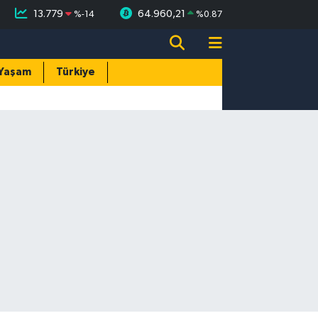
13.779
64.960,21
%
-14
%
0.87
Yaşam
Türkiye