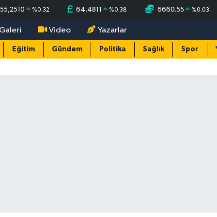
55,2510
64,4811
6660.55
%
0.32
%
0.38
%
0.03
Galeri
Video
Yazarlar
Eğitim
Gündem
Politika
Sağlık
Spor