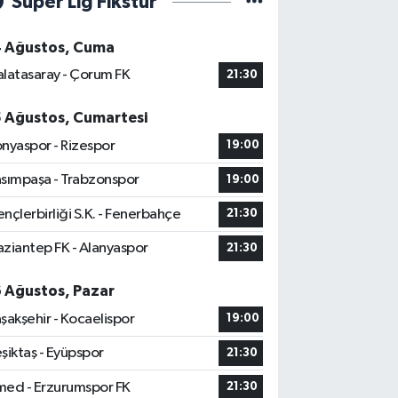
Süper Lig Fikstür
4 Ağustos, Cuma
latasaray - Çorum FK
21:30
5 Ağustos, Cumartesi
nyaspor - Rizespor
19:00
sımpaşa - Trabzonspor
19:00
nçlerbirliği S.K. - Fenerbahçe
21:30
ziantep FK - Alanyaspor
21:30
6 Ağustos, Pazar
şakşehir - Kocaelispor
19:00
şiktaş - Eyüpspor
21:30
ed - Erzurumspor FK
21:30