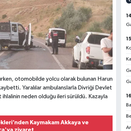
1
Ga
1
Ko
Ka
Ge
ırken, otomobilde yolcu olarak bulunan Harun
Ga
kaybetti. Yaralılar ambulanslarla Divriği Devlet
1
 ihlalinin neden olduğu ileri sürüldü. Kazayla
Ba
Be
ekleri’nden Kaymakam Akkaya ve
Am
a'ya ziyaret