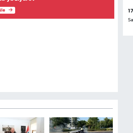
üle
1
Sa