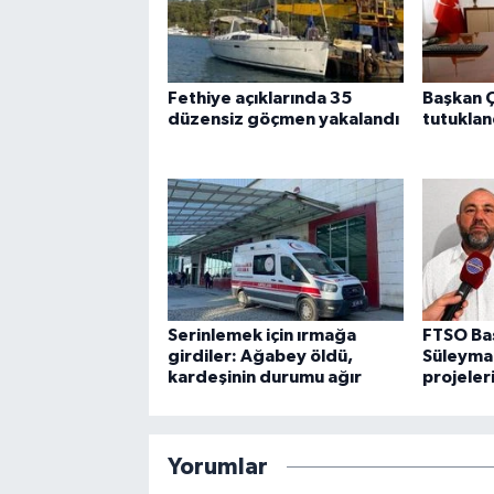
Fethiye açıklarında 35
Başkan Ç
düzensiz göçmen yakalandı
tutuklan
Serinlemek için ırmağa
FTSO Ba
girdiler: Ağabey öldü,
Süleyman
kardeşinin durumu ağır
projeler
Yorumlar