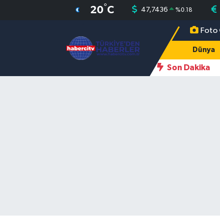
°
20
C
47,7436
%
0.18
Foto 
Nöbetçi Eczaneler
Dünya
Hava Durumu
Son Dakika
Muğla Namaz Vakitleri
Trafik Durumu
Süper Lig Puan Durumu ve Fikstür
Tüm Manşetler
Son Dakika Haberleri
Haber Arşivi