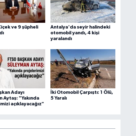
içek ve 9 şüpheli
Antalya'da seyir halindeki
dı
otomobil yandı, 4 kişi
yaralandı
şkan Adayı
İki Otomobil Çarpıştı: 1 Ölü,
 Aytaş: "Yakında
5 Yaralı
imizi açıklayacağız"