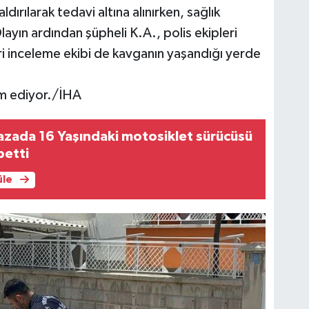
ırılarak tedavi altına alınırken, sağlık
ayın ardından şüpheli K.A., polis ekipleri
eri inceleme ekibi de kavganın yaşandığı yerde
vam ediyor./İHA
azada 16 Yaşındaki motosiklet sürücüsü
betti
üle