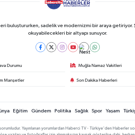
eri buluştururken, sadelik ve modernizmi bir araya getiriyor. 
okuyabilecekleri bir altyapı sunuyor.
ava Durumu
Muğla Namaz Vakitleri
m Manşetler
Son Dakika Haberleri
ünya
Eğitim
Gündem
Politika
Sağlık
Spor
Yaşam
Türki
 sorumludur. Yayınlanan yorumlardan Haberci TV - Türkiye'den Haberler sorum
köşe yazıları ve fotoğraflar izin alınmaksızın kaynak gösterilse dahi, herh