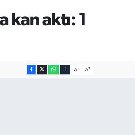
 kan aktı: 1
-
+
A
A