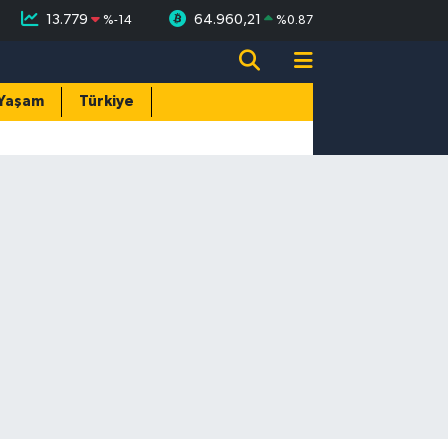
13.779
64.960,21
%
-14
%
0.87
Yaşam
Türkiye