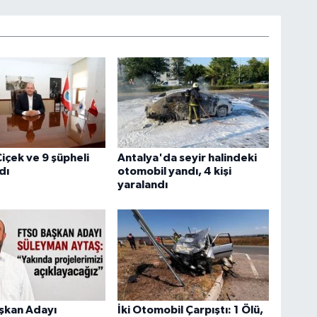
içek ve 9 şüpheli
Antalya'da seyir halindeki
dı
otomobil yandı, 4 kişi
yaralandı
şkan Adayı
İki Otomobil Çarpıştı: 1 Ölü,