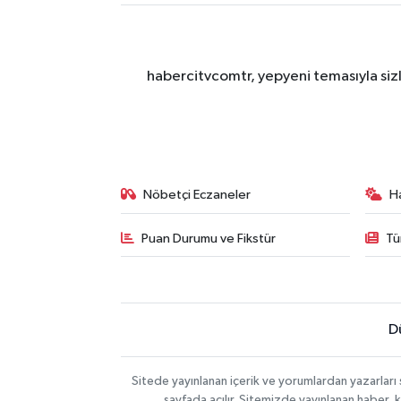
habercitvcomtr, yepyeni temasıyla sizl
Nöbetçi Eczaneler
H
Puan Durumu ve Fikstür
Tü
D
Sitede yayınlanan içerik ve yorumlardan yazarları
sayfada açılır. Sitemizde yayınlanan haber, 