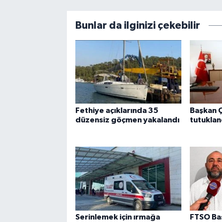
Bunlar da ilginizi çekebilir
Fethiye açıklarında 35
Başkan Ç
düzensiz göçmen yakalandı
tutuklan
Serinlemek için ırmağa
FTSO Ba