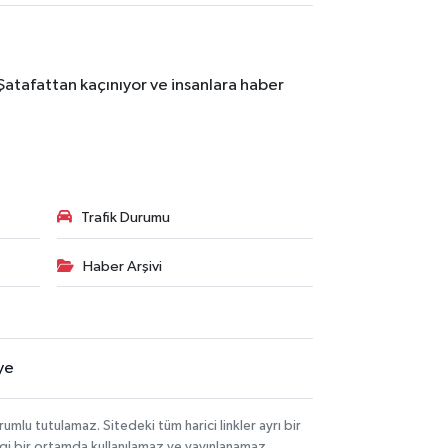
Şatafattan kaçınıyor ve insanlara haber
Trafik Durumu
Haber Arşivi
ye
lu tutulamaz. Sitedeki tüm harici linkler ayrı bir
angi bir ortamda kullanılamaz ve yayınlanamaz