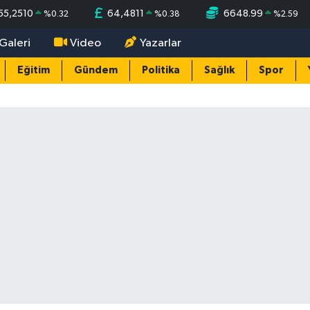
55,2510
64,4811
6648.99
%
0.32
%
0.38
%
2.59
Galeri
Video
Yazarlar
Eğitim
Gündem
Politika
Sağlık
Spor