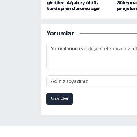
girdiler: Ağabey öldü,
Süleyman
kardeşinin durumu ağır
projeler
Yorumlar
Gönder