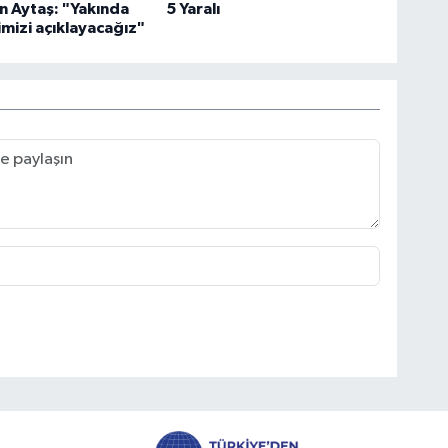
 Aytaş: "Yakında
5 Yaralı
imizi açıklayacağız"