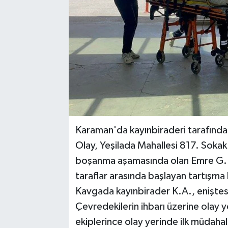
Karaman'da kayınbiraderi tarafından
Olay, Yeşilada Mahallesi 817. Sokak
boşanma aşamasında olan Emre G. (3
taraflar arasında başlayan tartışm
Kavgada kayınbirader K.A., eniştes
Çevredekilerin ihbarı üzerine olay ye
ekiplerince olay yerinde ilk müdah