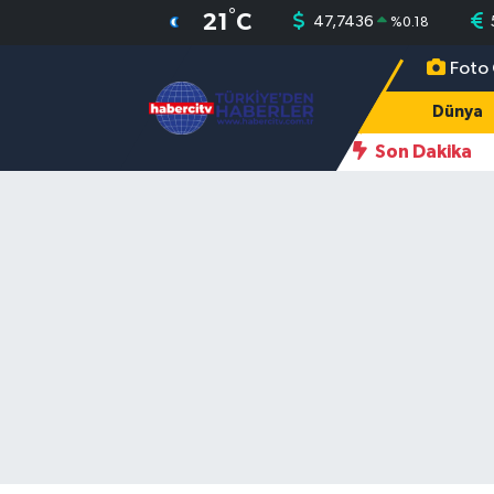
°
21
C
47,7436
%
0.18
Foto 
Nöbetçi Eczaneler
Dünya
Hava Durumu
Son Dakika
Muğla Namaz Vakitleri
Trafik Durumu
Süper Lig Puan Durumu ve Fikstür
Tüm Manşetler
Son Dakika Haberleri
Haber Arşivi