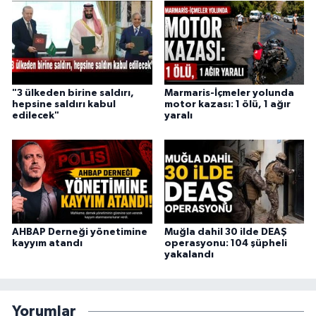
"3 ülkeden birine saldırı,
Marmaris-İçmeler yolunda
hepsine saldırı kabul
motor kazası: 1 ölü, 1 ağır
edilecek"
yaralı
AHBAP Derneği yönetimine
Muğla dahil 30 ilde DEAŞ
kayyım atandı
operasyonu: 104 şüpheli
yakalandı
Yorumlar