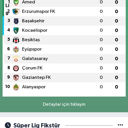
1
Amed
0
0
2
Erzurumspor FK
0
0
3
Başakşehir
0
0
4
Kocaelispor
0
0
5
Beşiktaş
0
0
6
Eyüpspor
0
0
7
Galatasaray
0
0
8
Çorum FK
0
0
9
Gaziantep FK
0
0
10
Alanyaspor
0
0
Detaylar için tıklayın
Süper Lig Fikstür