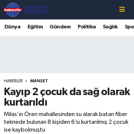
Nöbetçi Eczaneler
Dünya
Eğitim
Gündem
Politika
Sağlık
Spo
Hava Durumu
Muğla Namaz Vakitleri
Trafik Durumu
HABERLER
MANŞET
Süper Lig Puan Durumu ve Fikstür
Kayıp 2 çocuk da sağ olarak
Tüm Manşetler
kurtarıldı
Milas’ın Ören mahallesinden su alarak batan fiber
Son Dakika Haberleri
teknede bulunan 8 kişiden 6’sı kurtarılmış 2 çocuk
ise kaybolmuştu
Haber Arşivi