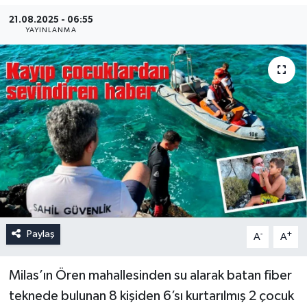
21.08.2025 - 06:55
YAYINLANMA
Paylaş
-
+
A
A
Milas’ın Ören mahallesinden su alarak batan fiber
teknede bulunan 8 kişiden 6’sı kurtarılmış 2 çocuk