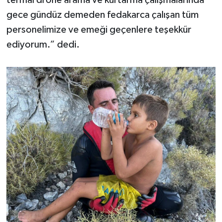
termal drone arama ve kurtarma çalışmalarında
gece gündüz demeden fedakarca çalışan tüm
personelimize ve emeği geçenlere teşekkür
ediyorum.” dedi.