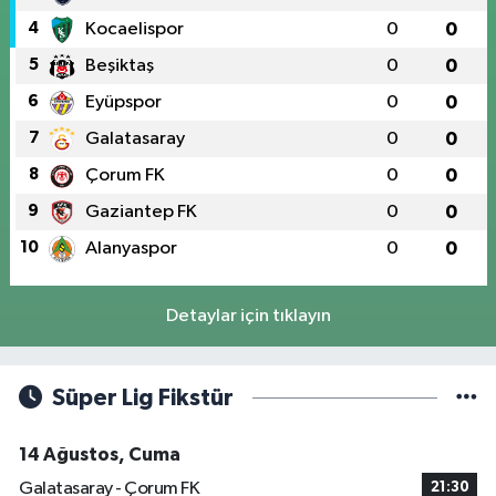
4
Kocaelispor
0
0
5
Beşiktaş
0
0
6
Eyüpspor
0
0
7
Galatasaray
0
0
8
Çorum FK
0
0
9
Gaziantep FK
0
0
10
Alanyaspor
0
0
Detaylar için tıklayın
Süper Lig Fikstür
14 Ağustos, Cuma
Galatasaray - Çorum FK
21:30