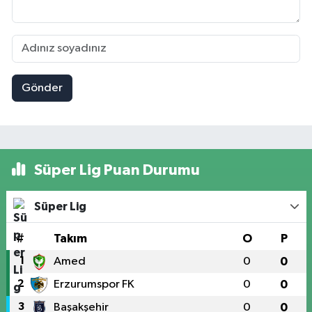
Gönder
Süper Lig Puan Durumu
Süper Lig
#
Takım
O
P
1
Amed
0
0
2
Erzurumspor FK
0
0
3
Başakşehir
0
0