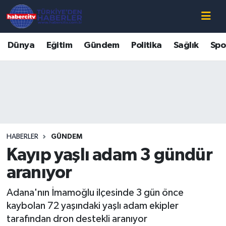
Nöbetçi Eczaneler
Dünya
Eğitim
Gündem
Politika
Sağlık
Spo
Hava Durumu
Muğla Namaz Vakitleri
Trafik Durumu
HABERLER
GÜNDEM
Süper Lig Puan Durumu ve Fikstür
Kayıp yaşlı adam 3 gündür
Tüm Manşetler
aranıyor
Adana'nın İmamoğlu ilçesinde 3 gün önce
Son Dakika Haberleri
kaybolan 72 yaşındaki yaşlı adam ekipler
tarafından dron destekli aranıyor
Haber Arşivi