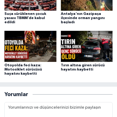
Suça sürüklenen çocuk
Antalya'nın Gazipaşa
yasası TBMM’de kabul
ilçesinde orman yangını
edildi
başladı
Otoyolda feci kaza:
Tırın altına giren sürücü
Motosiklet sürücüsü
hayatını kaybetti
hayatını kaybetti
Yorumlar