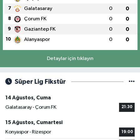
7
Galatasaray
0
0
8
Çorum FK
0
0
9
Gaziantep FK
0
0
10
Alanyaspor
0
0
Detaylar için tıklayın
Süper Lig Fikstür
14 Ağustos, Cuma
Galatasaray - Çorum FK
21:30
15 Ağustos, Cumartesi
Konyaspor - Rizespor
19:00