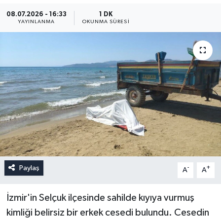
08.07.2026 - 16:33
1 DK
YAYINLANMA
OKUNMA SÜRESI
Paylaş
-
+
A
A
İzmir'in Selçuk ilçesinde sahilde kıyıya vurmuş
kimliği belirsiz bir erkek cesedi bulundu. Cesedin