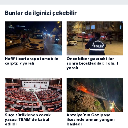
Bunlar da ilginizi çekebilir
Hafif ticari araç otomobile
Önce biber gazı sıktılar
çarptı: 7 yaralı
sonra bıçakladılar: 1 ölü, 1
yaralı
Suça sürüklenen çocuk
Antalya'nın Gazipaşa
yasası TBMM’de kabul
ilçesinde orman yangını
edildi
başladı