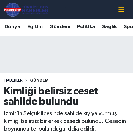
Nöbetçi Eczaneler
Dünya
Eğitim
Gündem
Politika
Sağlık
Spo
Hava Durumu
Muğla Namaz Vakitleri
Trafik Durumu
HABERLER
GÜNDEM
Süper Lig Puan Durumu ve Fikstür
Kimliği belirsiz ceset
Tüm Manşetler
sahilde bulundu
İzmir'in Selçuk ilçesinde sahilde kıyıya vurmuş
Son Dakika Haberleri
kimliği belirsiz bir erkek cesedi bulundu. Cesedin
boynunda tel bulunduğu iddia edildi.
Haber Arşivi