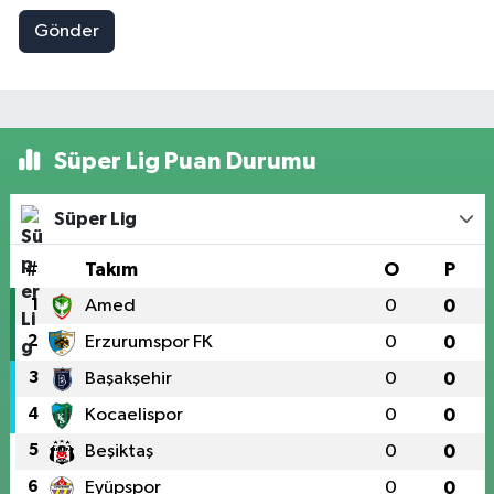
Gönder
Süper Lig Puan Durumu
Süper Lig
#
Takım
O
P
1
Amed
0
0
2
Erzurumspor FK
0
0
3
Başakşehir
0
0
4
Kocaelispor
0
0
5
Beşiktaş
0
0
6
Eyüpspor
0
0